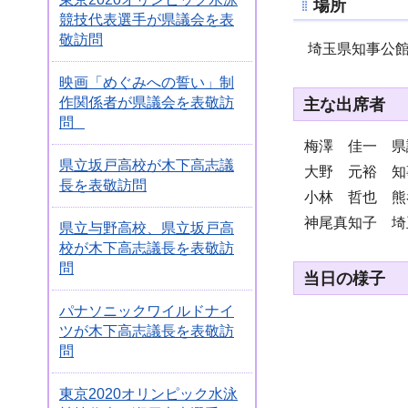
場所
競技代表選手が県議会を表
敬訪問
埼玉県知事公
映画「めぐみへの誓い」制
主な出席者
作関係者が県議会を表敬訪
問
梅澤 佳一 県
県立坂戸高校が木下高志議
大野 元裕 知
長を表敬訪問
小林 哲也 熊
神尾真知子 埼
県立与野高校、県立坂戸高
校が木下高志議長を表敬訪
問
当日の様子
パナソニックワイルドナイ
ツが木下高志議長を表敬訪
問
東京2020オリンピック水泳