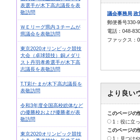
表選手が木下高志議長を表
敬訪問
議会事務局
政
郵便番号330
ＷＥリーグ県内３チームが
電話：048-830
県議会を表敬訪問
ファックス：048
東京2020オリンピック競技
大会（卓球競技）銅メダリ
スト丹羽孝希選手が木下高
志議長を表敬訪問
T.T彩たまが木下高志議長を
表敬訪問
より良い
令和3年度全国高校総体など
の優勝校および優勝者が表
このページの
敬訪問
1：役に立
このページの
東京2020オリンピック競技
1：見つけ