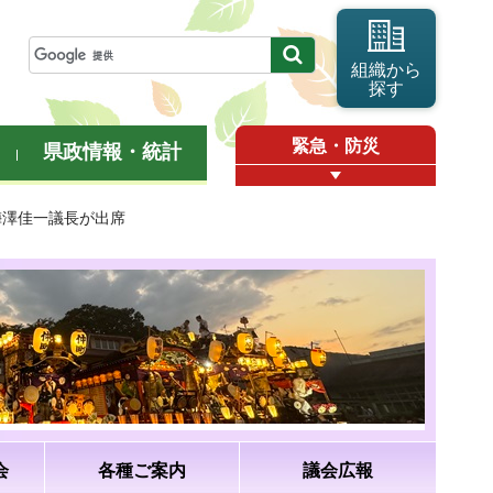
組織から
探す
緊急・防災
県政情報・統計
梅澤佳一議長が出席
会
各種ご案内
議会広報