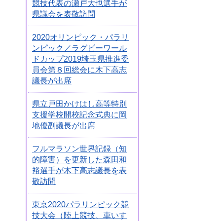
競技代表の瀬戸大也選手が
県議会を表敬訪問
2020オリンピック・パラリ
ンピック／ラグビーワール
ドカップ2019埼玉県推進委
員会第８回総会に木下高志
議長が出席
県立戸田かけはし高等特別
支援学校開校記念式典に岡
地優副議長が出席
フルマラソン世界記録（知
的障害）を更新した森田和
裕選手が木下高志議長を表
敬訪問
東京2020パラリンピック競
技大会（陸上競技、車いす