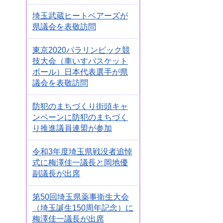
埼玉武蔵ヒートベアーズが
県議会を表敬訪問
東京2020パラリンピック競
技大会（車いすバスケット
ボール）日本代表選手が県
議会を表敬訪問
防犯のまちづくり街頭キャ
ンペーンに防犯のまちづく
り推進議員連盟が参加
令和3年度埼玉県戦没者追悼
式に梅澤佳一議長と岡地優
副議長が出席
第50回埼玉県薬事衛生大会
（埼玉誕生150周年記念）に
梅澤佳一議長が出席