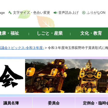
age
文字サイズ・色合い変更
音声読み上げ
ふりがなON
健康・福祉
しごと・産業
文化・教育
県議会トピックス-令和３年度-
> 令和３年度埼玉県荻野吟子賞表彰式に
議員名簿
委員会
定例会・臨時