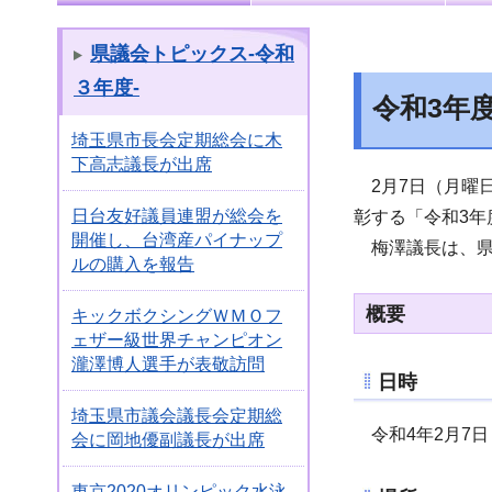
県議会トピックス-令和
３年度-
令和3年
埼玉県市長会定期総会に木
下高志議長が出席
2月7日（月曜
日台友好議員連盟が総会を
彰する「令和3
開催し、台湾産パイナップ
梅澤議長は、県
ルの購入を報告
概要
キックボクシングＷＭＯフ
ェザー級世界チャンピオン
瀧澤博人選手が表敬訪問
日時
埼玉県市議会議長会定期総
令和4年2月7日
会に岡地優副議長が出席
東京2020オリンピック水泳