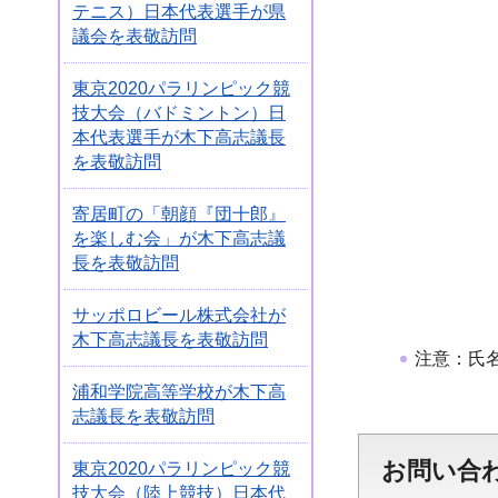
テニス）日本代表選手が県
議会を表敬訪問
東京2020パラリンピック競
技大会（バドミントン）日
本代表選手が木下高志議長
を表敬訪問
寄居町の「朝顔『団十郎』
を楽しむ会」が木下高志議
長を表敬訪問
サッポロビール株式会社が
木下高志議長を表敬訪問
注意：氏
浦和学院高等学校が木下高
志議長を表敬訪問
お問い合
東京2020パラリンピック競
技大会（陸上競技）日本代