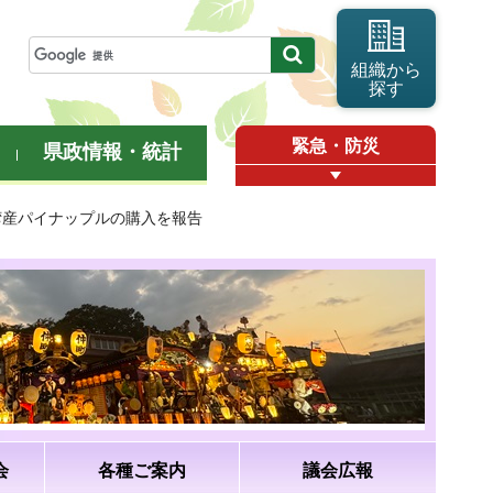
組織から
探す
緊急・防災
県政情報・統計
湾産パイナップルの購入を報告
会
各種ご案内
議会広報