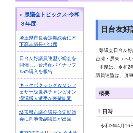
県議会トピックス-令和
３年度-
日台友好
埼玉県市長会定期総会に木
下高志議長が出席
県議会日台友好
日台友好議員連盟が総会を
台湾・屏東（へ
開催し、台湾産パイナップ
本県は、令和2
ルの購入を報告
議員連盟は、屏
キックボクシングＷＭＯフ
ェザー級世界チャンピオン
概要
瀧澤博人選手が表敬訪問
日時
埼玉県市議会議長会定期総
会に岡地優副議長が出席
令和3年4月16
東京2020オリンピック水泳