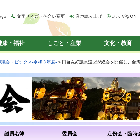
age
文字サイズ・色合い変更
音声読み上げ
ふりがなON
健康・福祉
しごと・産業
文化・教育
県議会トピックス-令和３年度-
> 日台友好議員連盟が総会を開催し、台
議員名簿
委員会
定例会・臨時