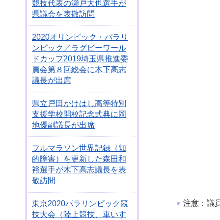
競技代表の瀬戸大也選手が
県議会を表敬訪問
2020オリンピック・パラリ
ンピック／ラグビーワール
ドカップ2019埼玉県推進委
員会第８回総会に木下高志
議長が出席
県立戸田かけはし高等特別
支援学校開校記念式典に岡
地優副議長が出席
フルマラソン世界記録（知
的障害）を更新した森田和
裕選手が木下高志議長を表
敬訪問
注意：議
東京2020パラリンピック競
技大会（陸上競技、車いす