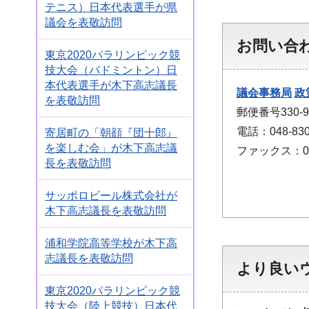
テニス）日本代表選手が県
議会を表敬訪問
お問い合
東京2020パラリンピック競
技大会（バドミントン）日
本代表選手が木下高志議長
議会事務局
政
を表敬訪問
郵便番号330
電話：048-830
寄居町の「朝顔『団十郎』
を楽しむ会」が木下高志議
ファックス：048
長を表敬訪問
サッポロビール株式会社が
木下高志議長を表敬訪問
浦和学院高等学校が木下高
志議長を表敬訪問
より良い
東京2020パラリンピック競
技大会（陸上競技）日本代