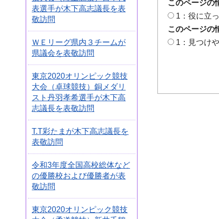
このページの
表選手が木下高志議長を表
1：役に立
敬訪問
このページの
ＷＥリーグ県内３チームが
1：見つけ
県議会を表敬訪問
東京2020オリンピック競技
大会（卓球競技）銅メダリ
スト丹羽孝希選手が木下高
志議長を表敬訪問
T.T彩たまが木下高志議長を
表敬訪問
令和3年度全国高校総体など
の優勝校および優勝者が表
敬訪問
東京2020オリンピック競技