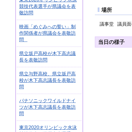
競技代表選手が県議会を表
場所
敬訪問
議事堂 議員面
映画「めぐみへの誓い」制
作関係者が県議会を表敬訪
問
当日の様子
県立坂戸高校が木下高志議
長を表敬訪問
県立与野高校、県立坂戸高
校が木下高志議長を表敬訪
問
パナソニックワイルドナイ
ツが木下高志議長を表敬訪
問
東京2020オリンピック水泳