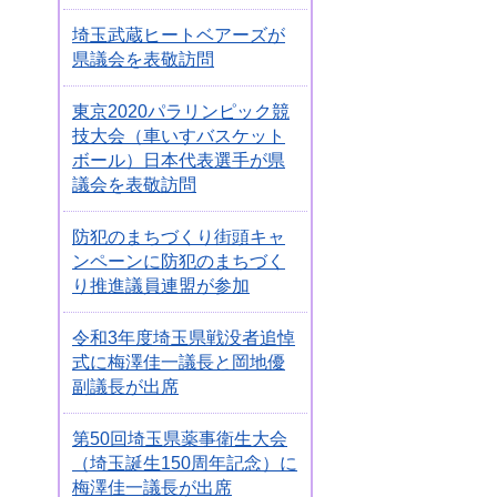
埼玉武蔵ヒートベアーズが
県議会を表敬訪問
東京2020パラリンピック競
技大会（車いすバスケット
ボール）日本代表選手が県
議会を表敬訪問
防犯のまちづくり街頭キャ
ンペーンに防犯のまちづく
り推進議員連盟が参加
令和3年度埼玉県戦没者追悼
式に梅澤佳一議長と岡地優
副議長が出席
第50回埼玉県薬事衛生大会
（埼玉誕生150周年記念）に
梅澤佳一議長が出席