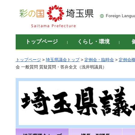
彩の国 埼玉県
Foreign Langu
トップページ
くらし・環境
トップページ
>
埼玉県議会トップ
>
定例会・臨時会
>
定例会
会 一般質問 質疑質問・答弁全文（浅井明議員）