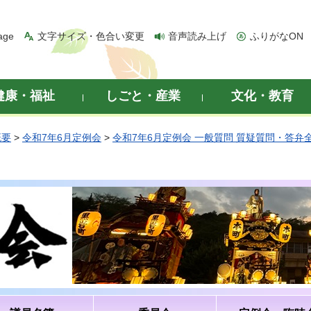
age
文字サイズ・色合い変更
音声読み上げ
ふりがなON
健康・福祉
しごと・産業
文化・教育
概要
>
令和7年6月定例会
>
令和7年6月定例会 一般質問 質疑質問・答弁