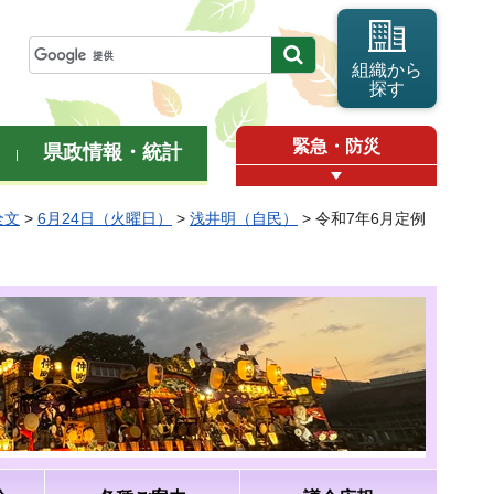
組織から
探す
緊急・防災
県政情報・統計
全文
>
6月24日（火曜日）
>
浅井明（自民）
> 令和7年6月定例