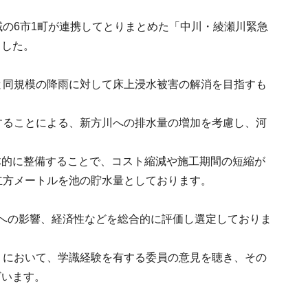
域の6市1町が連携してとりまとめた「中川・綾瀬川緊急
ました。
と同規模の降雨に対して床上浸水被害の解消を目指すも
することによる、新方川への排水量の増加を考慮し、河
体的に整備することで、コスト縮減や施工期間の短縮が
立方メートルを池の貯水量としております。
への影響、経済性などを総合的に評価し選定しておりま
」において、学識経験を有する委員の意見を聴き、その
ざいます。