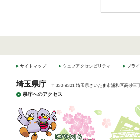
サイトマップ
ウェブアクセシビリティ
プライ
埼玉県庁
〒330-9301 埼玉県さいたま市浦和区高砂三
県庁へのアクセス
「コバトン」&「さいた