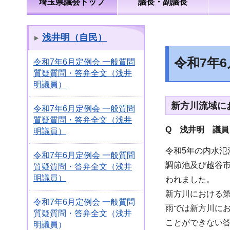
埼玉県議会トップ
議長・副議長
浅井明（自民）
令和7年
令和7年6月定例会 一般質問
質疑質問・答弁全文（浅井
明議員）
新方川流域に
令和7年6月定例会 一般質問
質疑質問・答弁全文（浅井
Q 浅井明 議員
明議員）
令和5年の内水
令和7年6月定例会 一般質問
調節池及び越谷
質疑質問・答弁全文（浅井
明議員）
われました。
新方川における第
令和7年6月定例会 一般質問
雨では新方川に
質疑質問・答弁全文（浅井
ことができない
明議員）