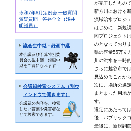
が完了したもの
新方川における新
令和7年6月定例会 一般質問
質疑質問・答弁全文（浅井
流域治水プロジ
明議員）
はじめに、新規
同プロジェクト
のとなっており
議会生中継・録画中継
県の容量55万
本会議及び予算特別委
員会の生中継・録画中
川の洪水を一時
継をご覧になれます。
さらに越谷市で
見込めることから
次に、場所の選
会議録検索システム（別ウ
まとまった用地
ィンドウで開きます）
す。
会議録の内容を、検索
したい言葉や発言者な
選定にあたって
どで検索できます。
後、パブリック
最後に、新規調