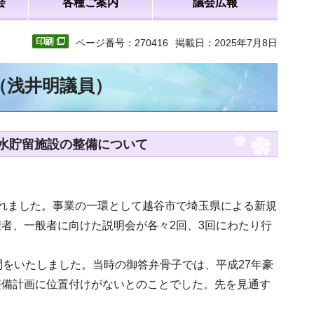
会
各種ご案内
議会広報
ページ番号：270416
掲載日：2025年7月8日
（浅井明議員）
水貯留施設の整備について
れました。事業の一環として越谷市で埼玉県による新規
者、一般者に向けた説明会が各々2回、3回にわたり行
問をいたしました。当時の御答弁骨子では、平成27年豪
整備計画に位置付けがないとのことでした。先を見通す