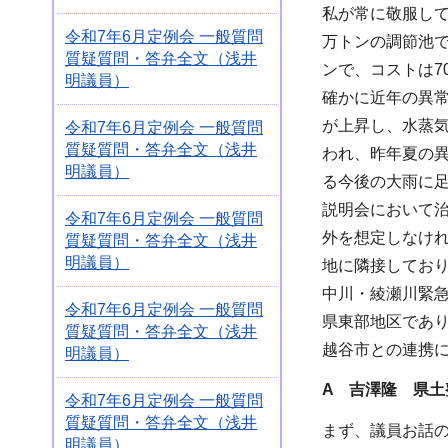
私が常に敬服して
令和7年6月定例会 一般質問
万トンの調節池で
質疑質問・答弁全文（浅井
ンで、コストは7
明議員）
確かに近年の異
が上昇し、水蒸
令和7年6月定例会 一般質問
質疑質問・答弁全文（浅井
われ、昨年夏の
明議員）
る今後の大雨に
説明会において
令和7年6月定例会 一般質問
外を想定しなけ
質疑質問・答弁全文（浅井
明議員）
地に隣接してお
中川・綾瀬川緊
令和7年6月定例会 一般質問
県東部地区であ
質疑質問・答弁全文（浅井
越谷市との連携
明議員）
A 吉澤隆 県土
令和7年6月定例会 一般質問
質疑質問・答弁全文（浅井
まず、議員お話の
明議員）