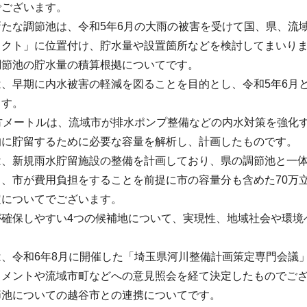
でございます。
たな調節池は、令和5年6月の大雨の被害を受けて国、県、流
ェクト」に位置付け、貯水量や設置箇所などを検討してまいり
調節池の貯水量の積算根拠についてです。
は、早期に内水被害の軽減を図ることを目的とし、令和5年6月
ます。
立方メートルは、流域市が排水ポンプ整備などの内水対策を強化
的に貯留するために必要な容量を解析し、計画したものです。
は、新規雨水貯留施設の整備を計画しており、県の調節池と一
、市が費用負担をすることを前提に市の容量分も含めた70万
定についてでございます。
が確保しやすい4つの候補地について、実現性、地域社会や環境
は、令和6年8月に開催した「埼玉県河川整備計画策定専門会議
コメントや流域市町などへの意見照会を経て決定したものでご
節池についての越谷市との連携についてです。