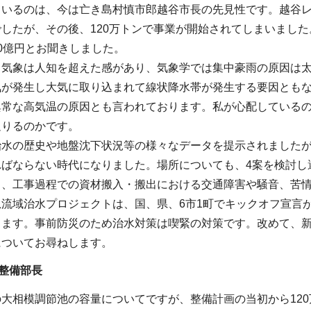
いるのは、今は亡き島村慎市郎越谷市長の先見性です。越谷レ
したが、その後、120万トンで事業が開始されてしまいました
0億円とお聞きしました。
常気象は人知を超えた感があり、気象学では集中豪雨の原因は
気が発生し大気に取り込まれて線状降水帯が発生する要因ともな
異常な高気温の原因とも言われております。私が心配しているの
足りるのかです。
治水の歴史や地盤沈下状況等の様々なデータを提示されました
ればならない時代になりました。場所についても、4案を検討し
り、工事過程での資材搬入・搬出における交通障害や騒音、苦
急流域治水プロジェクトは、国、県、6市1町でキックオフ宣言
ります。事前防災のため治水対策は喫緊の対策です。改めて、
についてお尋ねします。
整備部長
大相模調節池の容量についてですが、整備計画の当初から120