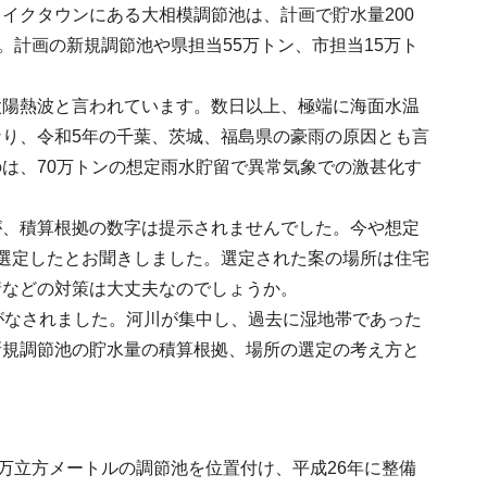
イクタウンにある大相模調節池は、計画で貯水量200
。計画の新規調節池や県担当55万トン、市担当15万ト
太陽熱波と言われています。数日以上、極端に海面水温
り、令和5年の千葉、茨城、福島県の豪雨の原因とも言
は、70万トンの想定雨水貯留で異常気象での激甚化す
が、積算根拠の数字は提示されませんでした。今や想定
選定したとお聞きしました。選定された案の場所は住宅
情などの対策は大丈夫なのでしょうか。
がなされました。河川が集中し、過去に湿地帯であった
新規調節池の貯水量の積算根拠、場所の選定の考え方と
万立方メートルの調節池を位置付け、平成26年に整備