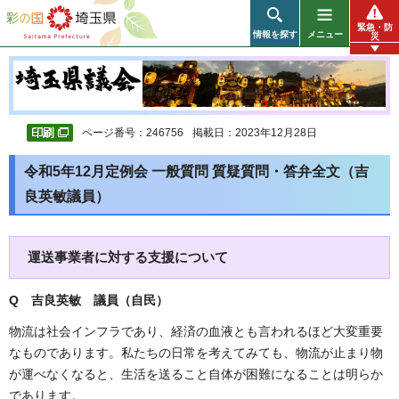
彩の国 埼玉県
緊急・防
情報を探す
メニュー
災
ページ番号：246756
掲載日：2023年12月28日
令和5年12月定例会 一般質問 質疑質問・答弁全文（吉
良英敏議員）
運送事業者に対する支援について
Q 吉良英敏 議員（自民）
物流は社会インフラであり、経済の血液とも言われるほど大変重要
なものであります。私たちの日常を考えてみても、物流が止まり物
が運べなくなると、生活を送ること自体が困難になることは明らか
であります。