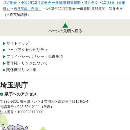
月定例会
>
令和5年12月定例会 一般質問 質疑質問・答弁全文
>
12月8日（金曜
日）
>
吉良英敏（自民）
> 令和5年12月定例会 一般質問 質疑質問・答弁全文
（吉良英敏議員）
ページの先頭へ戻る
サイトマップ
ウェブアクセシビリティ
プライバシーポリシー・免責事項
著作権・リンクについて
関係機関リンク集
埼玉県庁
県庁へのアクセス
〒330-9301 埼玉県さいたま市浦和区高砂三丁目15番1号
電話番号：048-824-2111（代表）
法人番号：1000020110001