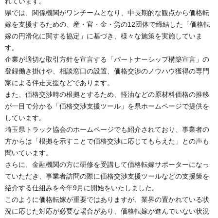
れています。
県では、関係機関がワンチームとなり、中長期的な観点から価格転
嫁を支援するための、産・官・金・労の12団体で締結した「価格転
嫁の円滑化に関する協定」に基づき、様々な施策を実施していま
す。
企業が適切な取引方針を宣言する「パートナーシップ構築宣言」の
登録働き掛けや、相談窓口の設置、価格交渉のノウハウ獲得の専門
家による伴走支援などであります。
また、価格交渉時の根拠とするため、軽油などの原材料価格の推移
が一目で分かる「価格交渉支援ツール」を県ホームページで提供を
しています。
埼玉県トラック協会のホームページでも紹介されており、事業者の
方からは「根拠を示すことで価格交渉に応じてもらえた」との声も
聞いています。
さらに、金融機関の方に研修を受講して価格転嫁サポーターになっ
ていただき、事業者訪問の際に価格交渉支援ツールなどの支援策を
紹介する仕組みを今年9月に開始をいたしました。
このように価格転嫁が重要ではありますが、業界の置かれている状
況に応じた対応が必要な場合があり、価格転嫁が進んでいない状況