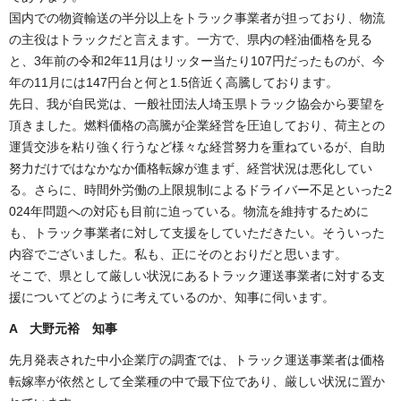
国内での物資輸送の半分以上をトラック事業者が担っており、物流
の主役はトラックだと言えます。一方で、県内の軽油価格を見る
と、3年前の令和2年11月はリッター当たり107円だったものが、今
年の11月には147円台と何と1.5倍近く高騰しております。
先日、我が自民党は、一般社団法人埼玉県トラック協会から要望を
頂きました。燃料価格の高騰が企業経営を圧迫しており、荷主との
運賃交渉を粘り強く行うなど様々な経営努力を重ねているが、自助
努力だけではなかなか価格転嫁が進まず、経営状況は悪化してい
る。さらに、時間外労働の上限規制によるドライバー不足といった2
024年問題への対応も目前に迫っている。物流を維持するために
も、トラック事業者に対して支援をしていただきたい。そういった
内容でございました。私も、正にそのとおりだと思います。
そこで、県として厳しい状況にあるトラック運送事業者に対する支
援についてどのように考えているのか、知事に伺います。
A 大野元裕 知事
先月発表された中小企業庁の調査では、トラック運送事業者は価格
転嫁率が依然として全業種の中で最下位であり、厳しい状況に置か