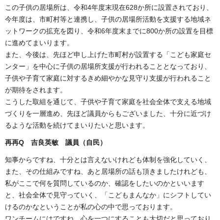
この子供の居場所は、令和4年度末現在628か所に設置されており、
今年度は、市町村等と連携し、子供の居場所活動を支援する地域ネ
ットワークの拡充を図り、令和6年度末までに800か所の設置を目標
に進めてまいります。
また、今後は、先ほど申し上げた市町村が設置する「こども家庭セ
ンター」を中心に子供の居場所支援が行われることとなっており、
子供や子育て家庭に対するきめ細やかな見守り支援が行われること
が期待をされます。
こうした取組を通じて、子供や子育て家庭を社会全体で支える地域
づくりを一層進め、先ほど議員からもございました、十分に近づけ
るような活動を続けてまいりたいと思います。
再再Q 吉良英敏 議員（自民）
知事からですね、十分とは言えないけれども体制を強化していく、
また、その仕組みですね、あと居場所の話も頂きましたけれども、
私がここで何を質問しているのか、確認をしたいのかといいます
と、社会全体で見守っていく、「こどもまんなか」にシフトしてい
けるのかなということが私の心の中で思っております。
ワンチームにはですね、心を一つにすることも大切だと思っており