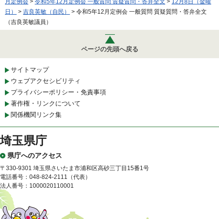
月定例会
>
令和5年12月定例会 一般質問 質疑質問・答弁全文
>
12月8日（金曜
日）
>
吉良英敏（自民）
> 令和5年12月定例会 一般質問 質疑質問・答弁全文
（吉良英敏議員）
ページの先頭へ戻る
サイトマップ
ウェブアクセシビリティ
プライバシーポリシー・免責事項
著作権・リンクについて
関係機関リンク集
埼玉県庁
県庁へのアクセス
〒330-9301 埼玉県さいたま市浦和区高砂三丁目15番1号
電話番号：048-824-2111（代表）
法人番号：1000020110001