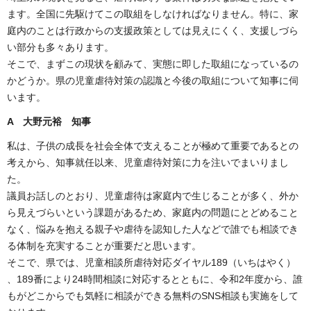
ます。全国に先駆けてこの取組をしなければなりません。特に、家
庭内のことは行政からの支援政策としては見えにくく、支援しづら
い部分も多々あります。
そこで、まずこの現状を顧みて、実態に即した取組になっているの
かどうか。県の児童虐待対策の認識と今後の取組について知事に伺
います。
A 大野元裕 知事
私は、子供の成長を社会全体で支えることが極めて重要であるとの
考えから、知事就任以来、児童虐待対策に力を注いでまいりまし
た。
議員お話しのとおり、児童虐待は家庭内で生じることが多く、外か
ら見えづらいという課題があるため、家庭内の問題にとどめること
なく、悩みを抱える親子や虐待を認知した人などで誰でも相談でき
る体制を充実することが重要だと思います。
そこで、県では、児童相談所虐待対応ダイヤル189（いちはやく）
、189番により24時間相談に対応するとともに、令和2年度から、誰
もがどこからでも気軽に相談ができる無料のSNS相談も実施をして