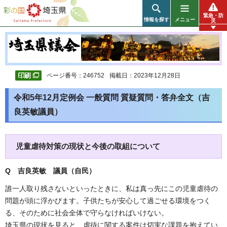
彩の国 埼玉県
緊急・防
情報を探す
メニュー
災
ページ番号：246752
掲載日：2023年12月28日
令和5年12月定例会 一般質問 質疑質問・答弁全文（吉
良英敏議員）
児童虐待対策の現状と今後の取組について
Q 吉良英敏 議員（自民）
誰一人取り残さないといったときに、私は真っ先にこの児童虐待の
問題が頭に浮かびます。子供たちが安心して過ごせる環境をつく
る、そのために社会全体で守らなければいけない。
埼玉県の現状を見ると、虐待に関する案件は切実な課題を抱えてい