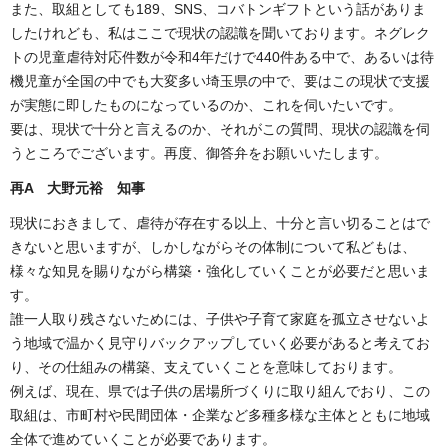
また、取組としても189、SNS、コバトンギフトという話がありま
したけれども、私はここで現状の認識を聞いております。ネグレク
トの児童虐待対応件数が令和4年だけで440件ある中で、あるいは待
機児童が全国の中でも大変多い埼玉県の中で、要はこの現状で支援
が実態に即したものになっているのか、これを伺いたいです。
要は、現状で十分と言えるのか、それがこの質問、現状の認識を伺
うところでございます。再度、御答弁をお願いいたします。
再A 大野元裕 知事
現状におきまして、虐待が存在する以上、十分と言い切ることはで
きないと思いますが、しかしながらその体制について私どもは、
様々な知見を賜りながら構築・強化していくことが必要だと思いま
す。
誰一人取り残さないためには、子供や子育て家庭を孤立させないよ
う地域で温かく見守りバックアップしていく必要があると考えてお
り、その仕組みの構築、支えていくことを意味しております。
例えば、現在、県では子供の居場所づくりに取り組んでおり、この
取組は、市町村や民間団体・企業など多種多様な主体とともに地域
全体で進めていくことが必要であります。