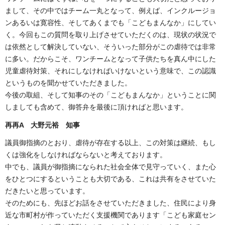
まして、その中ではチーム一丸となって、例えば、インクルージョ
ンあるいは寛容性、そしてあくまでも「こどもまんなか」にしてい
く。今回もこの質問を取り上げさせていただくのは、現状の状況で
は依然として解決していない、そういった部分がこの虐待では非常
に多い。だからこそ、ワンチームとなって子供たちを真ん中にした
児童虐待対策、それにしなければいけないという意味で、この認識
というものを聞かせていただきました。
今後の取組、そして知事のその「こどもまんなか」ということに関
しましても含めて、御答弁を最後に頂ければと思います。
再再A 大野元裕 知事
議員御指摘のとおり、虐待が存在する以上、この対策は継続、もし
くは強化をしなければならないと考えております。
中でも、議員が御指摘になられた社会全体で見守っていく、また心
をひとつにするということも大切である、これは共有をさせていた
だきたいと思っています。
そのためにも、先ほどお話をさせていただきました、住民により身
近な市町村が作っていただく支援機関であります「こども家庭セン