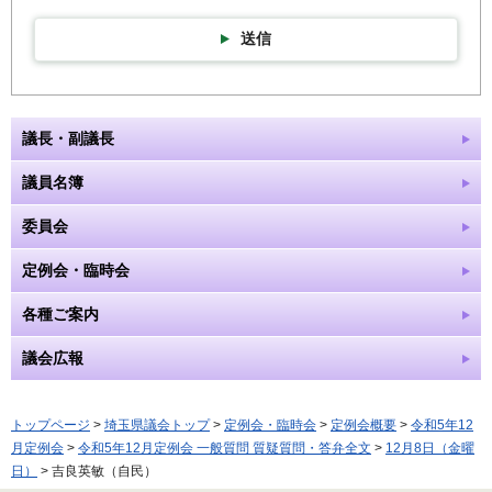
送信
議長・副議長
議員名簿
委員会
定例会・臨時会
各種ご案内
議会広報
トップページ
>
埼玉県議会トップ
>
定例会・臨時会
>
定例会概要
>
令和5年12
月定例会
>
令和5年12月定例会 一般質問 質疑質問・答弁全文
>
12月8日（金曜
日）
> 吉良英敏（自民）