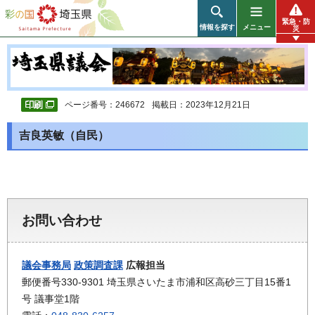
彩の国 埼玉県
緊急・防
情報を探す
メニュー
災
ページ番号：246672
掲載日：2023年12月21日
吉良英敏（自民）
お問い合わせ
議会事務局
政策調査課
広報担当
郵便番号330-9301 埼玉県さいたま市浦和区高砂三丁目15番1
号 議事堂1階