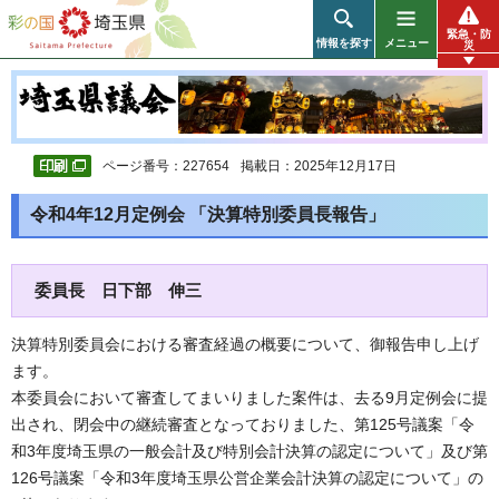
彩の国 埼玉県
緊急・防
情報を探す
メニュー
災
ページ番号：227654
掲載日：2025年12月17日
令和4年12月定例会 「決算特別委員長報告」
委員長 日下部 伸三
決算特別委員会における審査経過の概要について、御報告申し上げ
ます。
本委員会において審査してまいりました案件は、去る9月定例会に提
出され、閉会中の継続審査となっておりました、第125号議案「令
和3年度埼玉県の一般会計及び特別会計決算の認定について」及び第
126号議案「令和3年度埼玉県公営企業会計決算の認定について」の