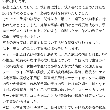
2件であります。
審査に当たりましては、執行部に対し、決算書などに基づき詳細な
説明を求めるとともに、必要な資料を要求いたしました。
その上で、予算の執行が、関係法令に沿って、適正かつ効率的に行
われたかどうか、また、施策や事業の目的がどの程度達成され、県
民サービスや福祉の向上にどのように貢献したか、などの視点から
慎重に審査を行いました。
審査の過程では、県政全般について活発な質疑が行われました。
以下、主なものについて簡潔に御報告いたします。
まず、一般会計及び特別会計決算では、県の歳出の内訳と財源、DX
の推進、職員の年次休暇の取得推進について、外国人向け生活ガイ
ドの掲載方法、女性や学生など多様な人材の消防団への加入促進、
フードドライブ事業の実績、児童相談所業務の推進、産後うつケア
推進事業の実績と不用額、障害者雇用総合サポートセンターの業務
内容や改善事例、農林業学習の実施内容、幹線道路網の主軸となる
道路の整備状況、県営住宅の空室率の原因分析、スクールカウンセ
ラーの対応実績、コロナ禍における特殊詐欺の状況と対策などにつ
いて質疑がありました。
次に、公営企業会計決算では、貸付契約していた区画の分譲の状況