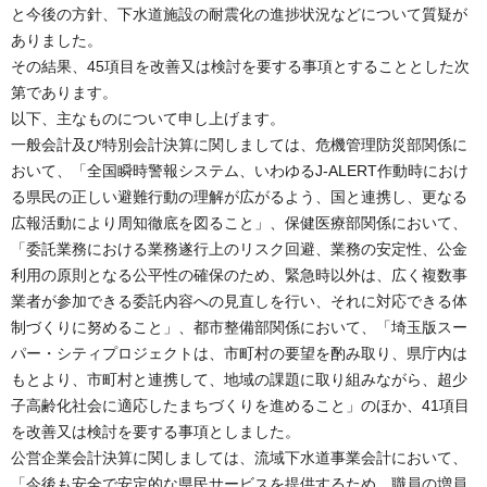
と今後の方針、下水道施設の耐震化の進捗状況などについて質疑が
ありました。
その結果、45項目を改善又は検討を要する事項とすることとした次
第であります。
以下、主なものについて申し上げます。
一般会計及び特別会計決算に関しましては、危機管理防災部関係に
おいて、「全国瞬時警報システム、いわゆるJ-ALERT作動時におけ
る県民の正しい避難行動の理解が広がるよう、国と連携し、更なる
広報活動により周知徹底を図ること」、保健医療部関係において、
「委託業務における業務遂行上のリスク回避、業務の安定性、公金
利用の原則となる公平性の確保のため、緊急時以外は、広く複数事
業者が参加できる委託内容への見直しを行い、それに対応できる体
制づくりに努めること」、都市整備部関係において、「埼玉版スー
パー・シティプロジェクトは、市町村の要望を酌み取り、県庁内は
もとより、市町村と連携して、地域の課題に取り組みながら、超少
子高齢化社会に適応したまちづくりを進めること」のほか、41項目
を改善又は検討を要する事項としました。
公営企業会計決算に関しましては、流域下水道事業会計において、
「今後も安全で安定的な県民サービスを提供するため、職員の増員