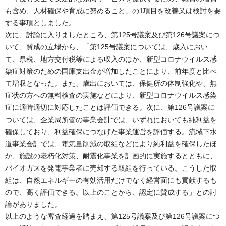
も含め、人材確保や育成に努めること」の1項目を改善又は検討を要
する事項としました。
次に、討論に入りましたところ、第125号議案及び第126号議案につ
いて、賛成の立場から、「第125号議案については、歳入におい
て、県税、地方交付税等による収入のほか、新型コロナウイルス感
染症対策のための国庫支出金が増加したことにより、前年度と比べ
て増収となった。また、歳出においては、保健所の体制強化や、無
症状の方への無料検査の実施などにより、新型コロナウイルス感染
症に適時適切に対応したことは評価できる。次に、第126号議案に
ついては、企業局所管の事業会計では、いずれにおいても純利益を
確保しており、利益確保につなげた事業運営を評価する。流域下水
道事業会計では、電気量削減の取組などにより純利益を確保したほ
か、施設の老朽化対策、耐震化事業を計画的に実施するとともに、
バイオガスを発電事業者に売却する取組を行っている。こうした取
組は、自然エネルギーの有効活用だけでなく経営面にも貢献するも
ので、高く評価できる。以上のことから、認定に賛成する」との討
論がありました。
以上のような審査経過を踏まえ、第125号議案及び第126号議案につ