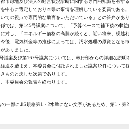
や都市緑地及び法人の経営状況診断に関する専門的知識を有す
方を中心に選定しており本県の事情を理解している委員である
ついての視点で専門的な助言をいただいている」との答弁があ
係では、第145号議案について、「予算ベースで補正後の収益
疑に対し、「エネルギー価格の高騰が続くと、近い将来、繰越
。今後、電気料金等の推移によっては、汚水処理の原資となる
弁がありました。
6号議案及び第167号議案については、執行部からの詳細な説
査経過を踏まえ、本委員会に付託されました議案13件について
べきものと決した次第であります。
て、本委員会の報告を終わります。
名の一部にJIS規格第1・2水準にない文字があるため、第1・