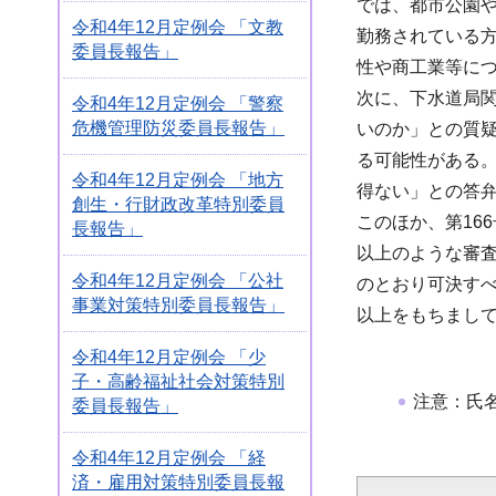
では、都市公園
令和4年12月定例会 「文教
勤務されている
委員長報告」
性や商工業等に
次に、下水道局関
令和4年12月定例会 「警察
危機管理防災委員長報告」
いのか」との質
る可能性がある
令和4年12月定例会 「地方
得ない」との答
創生・行財政改革特別委員
このほか、第16
長報告」
以上のような審
令和4年12月定例会 「公社
のとおり可決す
事業対策特別委員長報告」
以上をもちまし
令和4年12月定例会 「少
子・高齢福祉社会対策特別
注意：氏
委員長報告」
令和4年12月定例会 「経
済・雇用対策特別委員長報