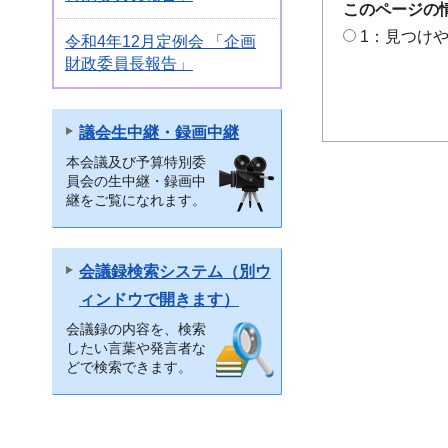
このページの
1：見つけ
令和4年12月定例会 「企画
財政委員長報告」
議会生中継・録画中継
本会議及び予算特別委
員会の生中継・録画中
継をご覧になれます。
会議録検索システム（別ウ
ィンドウで開きます）
会議録の内容を、検索
したい言葉や発言者な
どで検索できます。