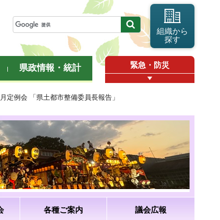
組織から
探す
緊急・防災
県政情報・統計
12月定例会 「県土都市整備委員長報告」
会
各種ご案内
議会広報