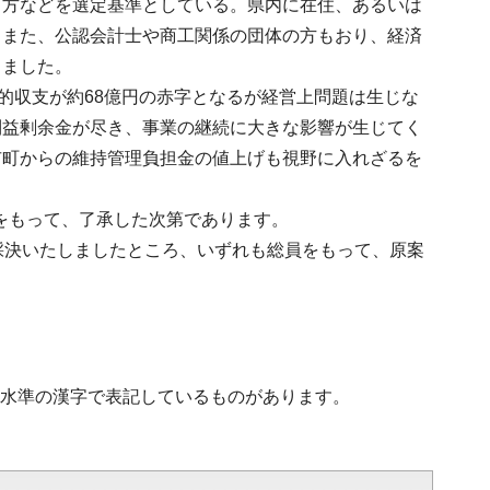
る方などを選定基準としている。県内に在住、あるいは
。また、公認会計士や商工関係の団体の方もおり、経済
りました。
的収支が約68億円の赤字となるが経営上問題は生じな
利益剰余金が尽き、事業の継続に大きな影響が生じてく
市町からの維持管理負担金の値上げも視野に入れざるを
明をもって、了承した次第であります。
採決いたしましたところ、いずれも総員をもって、原案
第2水準の漢字で表記しているものがあります。