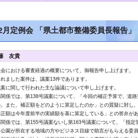
12月定例会 「県土都市整備委員長報告」
安藤 友貴
員会における審査経過の概要について、御報告申し上げます。
れました案件は、議案13件であります。
議案に関して行われた主な論議について申し上げます。
関係では、第138号議案について、「今回の補正予算で、道
か。また、補正額をどのように算定したのか」との質疑に対し、
補正額は今年度前半の実績額を基に算定している」との答弁が
関係では、第155号議案ないし第163号議案について、「指
各公園が所在する地域の方やビジネス目線で助言がもらえる委