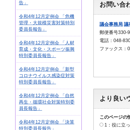
告」
お問い合
令和4年12月定例会 「危機
管理・大規模災害対策特別
議会事務局
議
委員長報告」
郵便番号330
電話：048-830
令和4年12月定例会 「人材
ファックス：048
育成・文化・スポーツ振興
特別委員長報告」
令和4年12月定例会 「新型
コロナウイルス感染症対策
特別委員長報告」
令和4年12月定例会 「自然
より良い
再生・循環社会対策特別委
員長報告」
このページの
令和4年12月定例会 「決算
1：役に立
特別委員長報告」