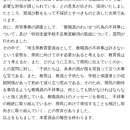
必要な対策が講じられている」との意見が出され、採決いたしまし
たところ、賛成少数をもって不採択とすべきものと決した次第であ
ります。
次に、所管事務の調査として、「教職員のわいせつ行為の不祥事に
ついて」及び「特別支援学校不足教室解消の取組について」質問が
行われました。
その中で、「埼玉県教育委員会として、教職員の不祥事は許さない
という姿勢を、県民に向けて示す必要があると考えるが、教育長は
どう考えるか。また、どのように工夫して県民に伝えていくのか」
との質問に対し、「子供たちは、未来の我が国を背負って立つ大事
な宝である。また、教育は、教員と子供たち、学校と保護者との信
頼関係があって初めて成り立つ営みである。そのため、県民の期待
を裏切るような教職員の不祥事は、何としても防がなければならな
いと強く決意している。教職員向けのメッセージを発信し、不祥事
の根絶に取り組んでいるが、県民に向けて発信することも検討し前
向きに取り組んでいく」との答弁がありました。
以上をもちまして、本委員会の報告を終わります。