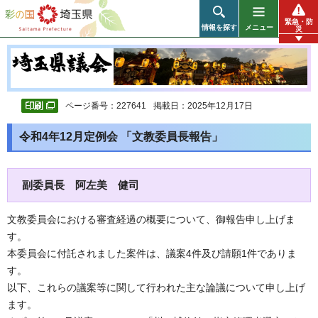
彩の国 埼玉県
緊急・防
情報を探す
メニュー
災
ページ番号：227641
掲載日：2025年12月17日
令和4年12月定例会 「文教委員長報告」
副委員長 阿左美 健司
文教委員会における審査経過の概要について、御報告申し上げま
す。
本委員会に付託されました案件は、議案4件及び請願1件でありま
す。
以下、これらの議案等に関して行われた主な論議について申し上げ
ます。