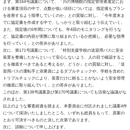
まず、第164号議案について、「川の博物館の指定管理者選定にお
ける審査項目の中で、点数が低い項目については、指定後もプラン
を改善するよう指導していくのか」との質疑に対し、「今年度末ま
でに協定書を作成する中で、しっかりと取り組むよう伝えていく。
また、指定後の5年間についても、年4回のモニタリングを行うな
ど、協定書の内容が実際に取り組まれているか把握し、必要な指導
を行っていく」との答弁がありました。
次に、第171号議案について、「特別支援学校の送迎用バスに安全
装置を整備したからといって安心しないよう、人の目で確認するこ
とを徹底すべきであると考えるが、どうか」との質疑に対し、「送
迎用バスの運転手と添乗員によるダブルチェックや、学校を含めた
トリプルチェックにより、装置だけに頼ることがないよう安全管理
の徹底に取り組んでいく」との答弁がありました。
このほか、第138号議案及び第170号議案についても活発な論議がな
されました。
以上のような審査経過を踏まえ、本委員会に付託されました議案4件
について採決いたしましたところ、いずれも総員をもって、原案の
とおり可決すべきものと決した次第であります。
次に、請願について申し上げます。