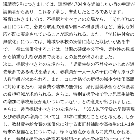
議請第5号につきましては、請願者4,784名を追加したい旨の申請が
請願者からあり、これを了承し、審査したところであります。
審査におきましては、不採択とすべきとの立場から、「それぞれの
項目について、必要な取組の推進や国への働き掛けなど、適切な対
応が既に実施されていることが認められる。また、『学校納付金の
無償化』については、地域や学校の実情に応じた取扱いがある中
で、一律に無償化することは、財源の確保や公平性、柔軟性の観点
から慎重な判断が必要である」との意見が出されました。
次に、採択すべきとの立場から、「児童生徒の不登校やいじめが過
去最多である現状を踏まえ、教職員が一人一人の子供に寄り添う少
人数学級が求められる。また、コロナ禍での所得の減少や物価高騰
に対応するため、給食費や端末の無償化、給付型奨学金など保護者
の負担軽減が求められる。さらに、特別支援学校で学ぶ児童生徒数
の増加に学校建設が追いついていない」との意見が出されました。
さらに、趣旨採択すべきとの立場から、「35人以下学級の早期実現
及び教職員の増員については、非常に重要なことだと考える。しか
し、教材費や給食費の無償化に対する市町村補助や高校生の1人1台
端末の整備などについては、様々な観点から直ちに賛成しかねる。
また、特別支援学校の教室不足解消のための学校建設については、