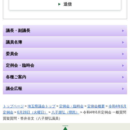
送信
議長・副議長
議員名簿
委員会
定例会・臨時会
各種ご案内
議会広報
トップページ
>
埼玉県議会トップ
>
定例会・臨時会
>
定例会概要
>
令和4年6月
定例会
>
6月28日（火曜日）
>
八子朋弘（県民）
> 令和4年6月定例会 一般質問
質疑質問・答弁全文（八子朋弘議員）