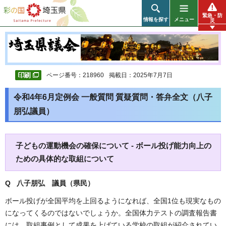
彩の国 埼玉県
緊急・防
情報を探す
メニュー
災
ページ番号：218960
掲載日：2025年7月7日
令和4年6月定例会 一般質問 質疑質問・答弁全文（八子
朋弘議員）
子どもの運動機会の確保について - ボール投げ能力向上の
ための具体的な取組について
Q 八子朋弘
議員（県民）
ボール投げが全国平均を上回るようになれば、全国1位も現実なもの
になってくるのではないでしょうか。全国体力テストの調査報告書
には、取組事例として成果を上げている学校の取組が紹介されてい