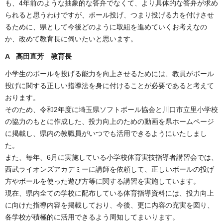
も、4年前のような抽象的な答弁でなくて、より具体的な答弁が求め
られると思うわけですが、ボール投げ、つまり投げる力を付けさせ
るために、県として今後どのように取組を進めていくお考えなの
か、改めて教育長に伺いたいと思います。
A 高田直芳 教育長
小学生のボールを投げる能力を向上させるためには、教員がボール
投げに関する正しい指導法を身に付けることが必要であると考えて
おります。
そのため、令和2年度に埼玉県ソフトボール協会と川口市立里小学校
の協力のもとに作成した、投力向上のための動画を県ホームページ
に掲載し、県内の教職員がいつでも活用できるようにいたしまし
た。
また、毎年、6月に実施している小学校体育実技指導者講習会では、
西武ライオンズアカデミーに講師を依頼して、正しいボールの投げ
方やボールを使った遊び方等に関する講習を実施しています。
現在、県内全ての学校に配布している体育指導資料には、投力向上
に向けた指導内容を掲載しており、今後、更に内容の充実を図り、
各学校が積極的に活用できるよう周知してまいります。