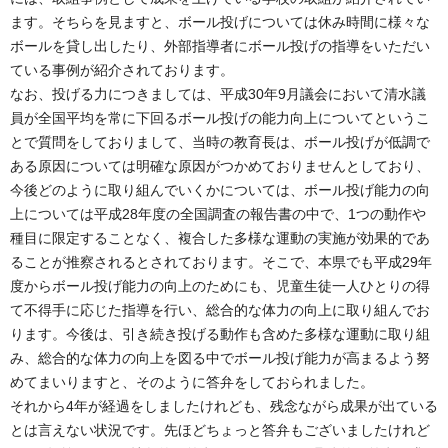
ます。そちらを見ますと、ボール投げについては休み時間に様々な
ボールを貸し出したり、外部指導者にボール投げの指導をいただい
ている事例が紹介されております。
なお、投げる力につきましては、平成30年9月議会において清水議
員が全国平均を常に下回るボール投げの能力向上についてというこ
とで質問をしておりまして、当時の教育長は、ボール投げが低調で
ある原因については明確な原因がつかめておりませんとしており、
今後どのように取り組んでいくかについては、ボール投げ能力の向
上については平成28年度の全国調査の報告書の中で、1つの動作や
種目に限定することなく、複合した多様な運動の実施が効果的であ
ることが推察されるとされております。そこで、本県でも平成29年
度からボール投げ能力の向上のためにも、児童生徒一人ひとりの得
て不得手に応じた指導を行い、総合的な体力の向上に取り組んでお
ります。今後は、引き続き投げる動作も含めた多様な運動に取り組
み、総合的な体力の向上を図る中でボール投げ能力が高まるよう努
めてまいりますと、そのように答弁をしておられました。
それから4年が経過をしましたけれども、残念ながら成果が出ている
とは言えない状況です。先ほどちょっと答弁もございましたけれど