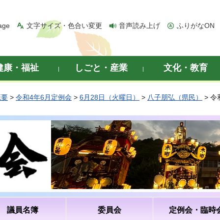
age
文字サイズ・色合い変更
音声読み上げ
ふりがなON
健康・福祉
しごと・産業
文化・教育
概要
>
令和4年6月定例会
>
6月28日（火曜日）
>
八子朋弘（県民）
> 
議員名簿
委員会
定例会・臨時