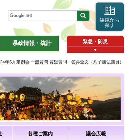
組織から
探す
緊急・防災
県政情報・統計
令和4年6月定例会 一般質問 質疑質問・答弁全文（八子朋弘議員）
会
各種ご案内
議会広報