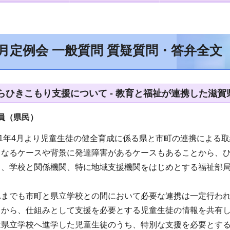
6月定例会 一般質問 質疑質問・答弁全文
らひきこもり支援について - 教育と福祉が連携した滋
（県民）
21年4月より児童生徒の健全育成に係る県と市町の連携による
となるケースや背景に発達障害があるケースもあることから、
て、学校と関係機関、特に地域支援機関をはじめとする福祉部
れまでも市町と県立学校との間において必要な連携は一定行わ
とから、仕組みとして支援を必要とする児童生徒の情報を共有
は県立学校へ進学した児童生徒のうち、特別な支援を必要とす