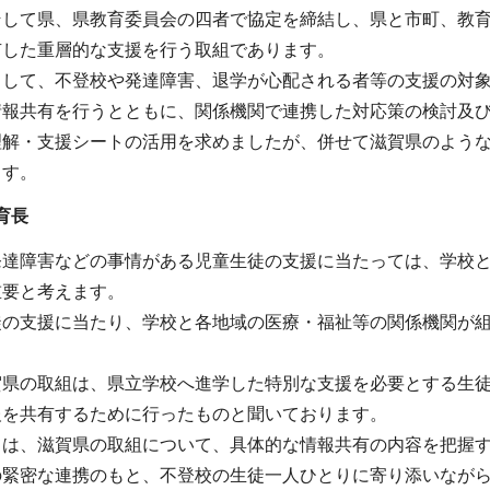
そして県、県教育委員会の四者で協定を締結し、県と市町、教
有した重層的な支援を行う取組であります。
まして、不登校や発達障害、退学が心配される者等の支援の対
情報共有を行うとともに、関係機関で連携した対応策の検討及
理解・支援シートの活用を求めましたが、併せて滋賀県のよう
ます。
育長
発達障害などの事情がある児童生徒の支援に当たっては、学校
重要と考えます。
徒の支援に当たり、学校と各地域の医療・福祉等の関係機関が
賀県の取組は、県立学校へ進学した特別な支援を必要とする生
報を共有するために行ったものと聞いております。
ては、滋賀県の取組について、具体的な情報共有の内容を把握
の緊密な連携のもと、不登校の生徒一人ひとりに寄り添いなが