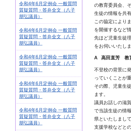
令和4年6月定例会 一般質問
の教育委員会、
質疑質問・答弁全文（八子
生徒の情報を共
朋弘議員）
この協定により
を開催するなど
令和4年6月定例会 一般質問
質疑質問・答弁全文（八子
先ほど児童生徒
朋弘議員）
をお伺いいたし
令和4年6月定例会 一般質問
A 高田直芳 教
質疑質問・答弁全文（八子
朋弘議員）
不登校の背景に
っていくことが
令和4年6月定例会 一般質問
その際、児童生
質疑質問・答弁全文（八子
ます。
朋弘議員）
議員お話しの滋
令和4年6月定例会 一般質問
で当該生徒の情
質疑質問・答弁全文（八子
県といたしまし
朋弘議員）
支援学校などと