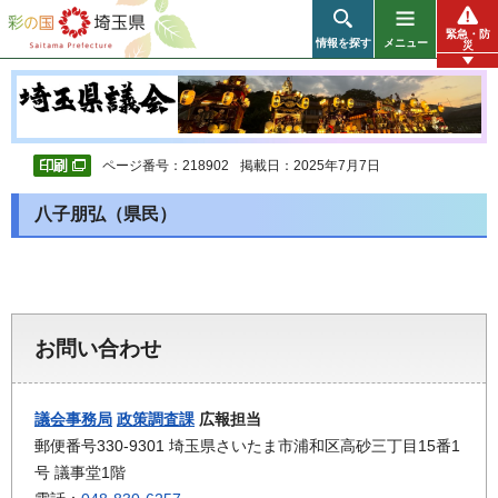
彩の国 埼玉県
緊急・防
情報を探す
メニュー
災
ページ番号：218902
掲載日：2025年7月7日
八子朋弘（県民）
お問い合わせ
議会事務局
政策調査課
広報担当
郵便番号330-9301 埼玉県さいたま市浦和区高砂三丁目15番1
号 議事堂1階