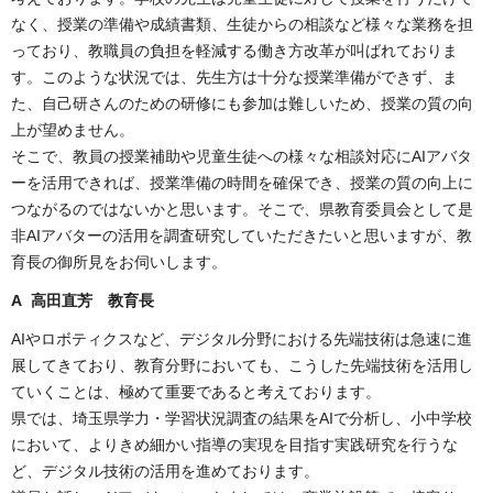
なく、授業の準備や成績書類、生徒からの相談など様々な業務を担
っており、教職員の負担を軽減する働き方改革が叫ばれておりま
す。このような状況では、先生方は十分な授業準備ができず、ま
た、自己研さんのための研修にも参加は難しいため、授業の質の向
上が望めません。
そこで、教員の授業補助や児童生徒への様々な相談対応にAIアバタ
ーを活用できれば、授業準備の時間を確保でき、授業の質の向上に
つながるのではないかと思います。そこで、県教育委員会として是
非AIアバターの活用を調査研究していただきたいと思いますが、教
育長の御所見をお伺いします。
A 高田直芳 教育長
AIやロボティクスなど、デジタル分野における先端技術は急速に進
展してきており、教育分野においても、こうした先端技術を活用し
ていくことは、極めて重要であると考えております。
県では、埼玉県学力・学習状況調査の結果をAIで分析し、小中学校
において、よりきめ細かい指導の実現を目指す実践研究を行うな
ど、デジタル技術の活用を進めております。