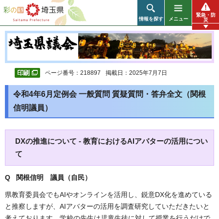
彩の国 埼玉県
緊急・防
情報を探す
メニュー
災
ページ番号：218897
掲載日：2025年7月7日
令和4年6月定例会 一般質問 質疑質問・答弁全文（関根
信明議員）
DXの推進について - 教育におけるAIアバターの活用につい
て
Q 関根信明
議員（自民）
県教育委員会でもAIやオンラインを活用し、鋭意DX化を進めている
と推察しますが、AIアバターの活用を調査研究していただきたいと
考えております。学校の先生は児童生徒に対して授業を行うだけで