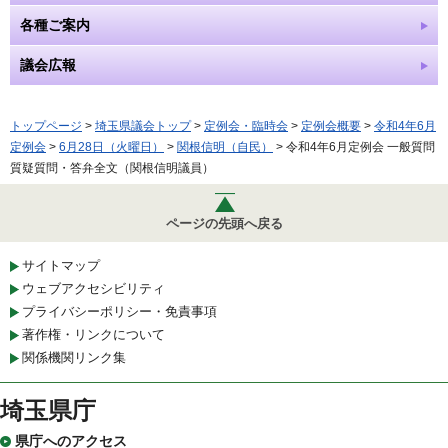
各種ご案内
議会広報
トップページ
>
埼玉県議会トップ
>
定例会・臨時会
>
定例会概要
>
令和4年6月
定例会
>
6月28日（火曜日）
>
関根信明（自民）
> 令和4年6月定例会 一般質問
質疑質問・答弁全文（関根信明議員）
ページの先頭へ戻る
サイトマップ
ウェブアクセシビリティ
プライバシーポリシー・免責事項
著作権・リンクについて
関係機関リンク集
埼玉県庁
県庁へのアクセス