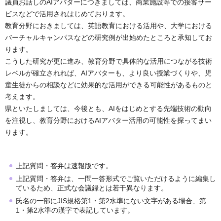
議員お話しのAIアバターにつきましては、商業施設等での接客サー
ビスなどで活用されはじめております。
教育分野におきましては、英語教育における活用や、大学における
バーチャルキャンパスなどの研究例が出始めたところと承知してお
ります。
こうした研究が更に進み、教育分野で具体的な活用につながる技術
レベルが確立されれば、AIアバターも、より良い授業づくりや、児
童生徒からの相談などに効果的な活用ができる可能性があるものと
考えます。
県といたしましては、今後とも、AIをはじめとする先端技術の動向
を注視し、教育分野におけるAIアバター活用の可能性を探ってまい
ります。
上記質問・答弁は速報版です。
上記質問・答弁は、一問一答形式でご覧いただけるように編集し
ているため、正式な会議録とは若干異なります。
氏名の一部にJIS規格第1・第2水準にない文字がある場合、第
1・第2水準の漢字で表記しています。