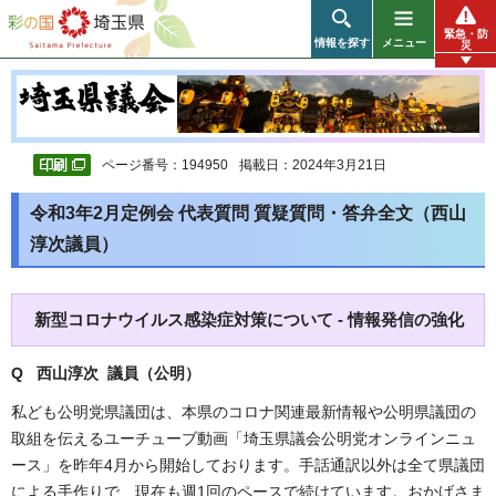
彩の国 埼玉県
緊急・防
情報を探す
メニュー
災
ページ番号：194950
掲載日：2024年3月21日
令和3年2月定例会 代表質問 質疑質問・答弁全文（西山
淳次議員）
新型コロナウイルス感染症対策について - 情報発信の強化
Q
西山淳次 議員（公明）
私ども公明党県議団は、本県のコロナ関連最新情報や公明県議団の
取組を伝えるユーチューブ動画「埼玉県議会公明党オンラインニュ
ース」を昨年4月から開始しております。手話通訳以外は全て県議団
による手作りで、現在も週1回のペースで続けています。おかげさま