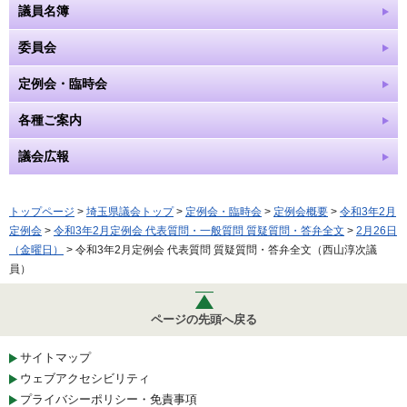
議員名簿
委員会
定例会・臨時会
各種ご案内
議会広報
トップページ
>
埼玉県議会トップ
>
定例会・臨時会
>
定例会概要
>
令和3年2月
定例会
>
令和3年2月定例会 代表質問・一般質問 質疑質問・答弁全文
>
2月26日
（金曜日）
> 令和3年2月定例会 代表質問 質疑質問・答弁全文（西山淳次議
員）
ページの先頭へ戻る
サイトマップ
ウェブアクセシビリティ
プライバシーポリシー・免責事項