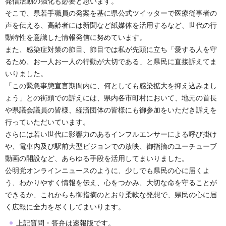
発信活動の強化も必要と思います。
そこで、県若手職員の発案を基に県公式ツイッターで医療従事者の
声を伝える、高齢者には新聞など紙媒体を活用するなど、世代の行
動特性を意識した情報発信に努めています。
また、感染症対策の節目、節目では私が先頭に立ち「愛する人を守
るため、お一人お一人の行動が大切である」と県民に直接訴えてま
いりました。
「この緊急事態宣言期間内に、何としても感染拡大を抑え込みまし
ょう」との街頭での訴えには、県内各市町村において、地元の首長
や県議会議員の皆様、経済団体の皆様にも御参加をいただき訴えを
行っていただいています。
さらには若い世代に影響力のあるインフルエンサーによる呼び掛け
や、電車内及び駅前大型ビジョンでの放映、御指摘のユーチューブ
動画の開設など、あらゆる手段を活用してまいりました。
公明党オンラインニュースのように、少しでも県民の心に届くよ
う、わかりやすく情報を伝え、心をつかみ、大切な命を守ることが
できるか、これからも御指摘のとおり柔軟な発想で、県民の心に届
く広報に全力を尽くしてまいります。
上記質問・答弁は速報版です。