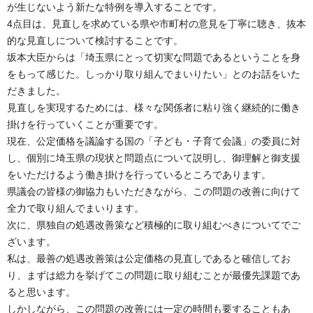
が生じないよう新たな特例を導入することです。
4点目は、見直しを求めている県や市町村の意見を丁寧に聴き、抜本
的な見直しについて検討することです。
坂本大臣からは「埼玉県にとって切実な問題であるということを身
をもって感じた。しっかり取り組んでまいりたい」とのお話をいた
だきました。
見直しを実現するためには、様々な関係者に粘り強く継続的に働き
掛けを行っていくことが重要です。
現在、公定価格を議論する国の「子ども・子育て会議」の委員に対
し、個別に埼玉県の現状と問題点について説明し、御理解と御支援
をいただけるよう働き掛けを行っているところであります。
県議会の皆様の御協力もいただきながら、この問題の改善に向けて
全力で取り組んでまいります。
次に、県独自の処遇改善策など積極的に取り組むべきについてでご
ざいます。
私は、最善の処遇改善策は公定価格の見直しであると確信してお
り、まずは総力を挙げてこの問題に取り組むことが最優先課題であ
ると思います。
しかしながら、この問題の改善には一定の時間も要することもあ