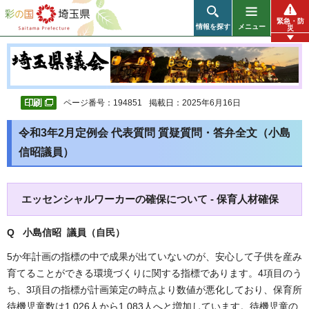
彩の国 埼玉県
緊急・防
情報を探す
メニュー
災
ページ番号：194851
掲載日：2025年6月16日
令和3年2月定例会 代表質問 質疑質問・答弁全文（小島
信昭議員）
エッセンシャルワーカーの確保について - 保育人材確保
Q 小島信昭 議員（自民
）
5か年計画の指標の中で成果が出ていないのが、安心して子供を産み
育てることができる環境づくりに関する指標であります。4項目のう
ち、3項目の指標が計画策定の時点より数値が悪化しており、保育所
待機児童数は1,026人から1,083人へと増加しています。待機児童の