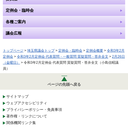
定例会・臨時会
各種ご案内
議会広報
トップページ
>
埼玉県議会トップ
>
定例会・臨時会
>
定例会概要
>
令和3年2月
定例会
>
令和3年2月定例会 代表質問・一般質問 質疑質問・答弁全文
>
2月26日
（金曜日）
> 令和3年2月定例会 代表質問 質疑質問・答弁全文（小島信昭議
員）
ページの先頭へ戻る
サイトマップ
ウェブアクセシビリティ
プライバシーポリシー・免責事項
著作権・リンクについて
関係機関リンク集