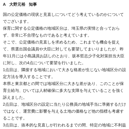
A 大野元裕 知事
国の公定価格の現状と見直しについてどう考えているのかについて
でございます。
保育に関する公定価格の地域区分は、埼玉県の実情と合っておら
ず、非常に不合理なものであると考えています。
そこで、公定価格の見直しを求めるため、これまでも機会を捉え
て、県選出国会議員や大臣に対しても要望してまいりましたが、昨
年11月には小島議員お話しのとおり、坂本哲志少子化対策担当大臣
に対し、次の4点について要望を行いました。
1点目は、隣接する地域において大きな格差が生じない地域区分の設
定方法を導入することです。
本県と東京都との間では地域区分に大きな差があり、このことが保
育士給与、ひいては人材確保に多大な支障を与えていることを強く
訴えました。
2点目は、地域区分の設定に当たり公務員の地域手当に準拠するだけ
ではなく、運営費に影響を与える土地の価格など他の指標も考慮す
ることです。
3点目は、抜本的な見直しが行われるまでの間、特定の地域に不利益