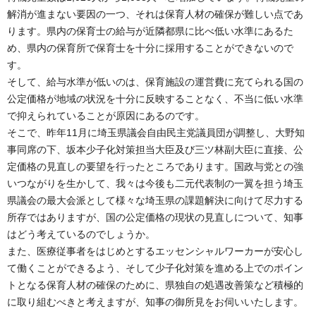
解消が進まない要因の一つ、それは保育人材の確保が難しい点であ
ります。県内の保育士の給与が近隣都県に比べ低い水準にあるた
め、県内の保育所で保育士を十分に採用することができないので
す。
そして、給与水準が低いのは、保育施設の運営費に充てられる国の
公定価格が地域の状況を十分に反映することなく、不当に低い水準
で抑えられていることが原因にあるのです。
そこで、昨年11月に埼玉県議会自由民主党議員団が調整し、大野知
事同席の下、坂本少子化対策担当大臣及び三ツ林副大臣に直接、公
定価格の見直しの要望を行ったところであります。国政与党との強
いつながりを生かして、我々は今後も二元代表制の一翼を担う埼玉
県議会の最大会派として様々な埼玉県の課題解決に向けて尽力する
所存ではありますが、国の公定価格の現状の見直しについて、知事
はどう考えているのでしょうか。
また、医療従事者をはじめとするエッセンシャルワーカーが安心し
て働くことができるよう、そして少子化対策を進める上でのポイン
トとなる保育人材の確保のために、県独自の処遇改善策など積極的
に取り組むべきと考えますが、知事の御所見をお伺いいたします。