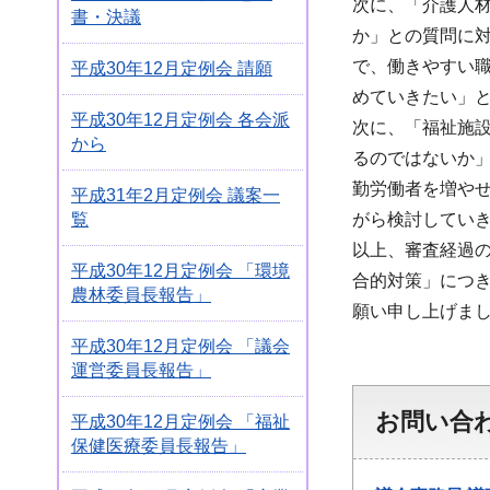
次に、「介護人
書・決議
か」との質問に対
で、働きやすい
平成30年12月定例会 請願
めていきたい」
平成30年12月定例会 各会派
次に、「福祉施
から
るのではないか
勤労働者を増や
平成31年2月定例会 議案一
がら検討してい
覧
以上、審査経過
平成30年12月定例会 「環境
合的対策」につ
農林委員長報告」
願い申し上げま
平成30年12月定例会 「議会
運営委員長報告」
お問い合
平成30年12月定例会 「福祉
保健医療委員長報告」