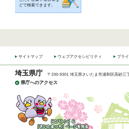
どで検索できます。
サイトマップ
ウェブアクセシビリティ
プライ
埼玉県庁
〒330-9301 埼玉県さいたま市浦和区高砂三
県庁へのアクセス
「コバトン」&「さいた