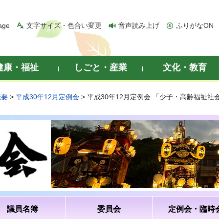
age
文字サイズ・色合い変更
音声読み上げ
ふりがなON
健康・福祉
しごと・産業
文化・教育
概要
>
平成30年12月定例会
> 平成30年12月定例会 「少子・高齢福祉
議員名簿
委員会
定例会・臨時