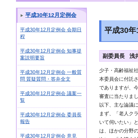
平成30年12月定例会
平成30
平成30年12月定例会 会期日
程
平成30年12月定例会 知事提
副委員長 浅
案説明要旨
少子・高齢福祉
平成30年12月定例会 一般質
本委員会に付託
問 質疑質問・答弁全文
でありますが、
平成30年12月定例会 議案一
審査に当たりま
覧
以下、主な論議
まず、「老人ク
平成30年12月定例会 委員長
報告
いて伺いたい」
は、ほかの分野
平成30年12月定例会 意見