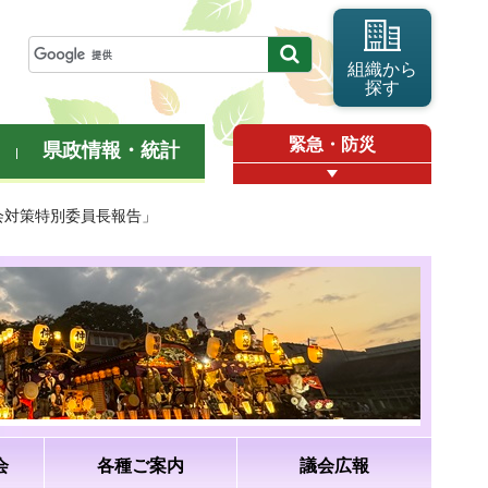
組織から
探す
緊急・防災
県政情報・統計
社会対策特別委員長報告」
会
各種ご案内
議会広報