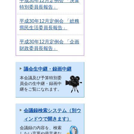
平成30年12月定例会 「決算
特別委員長報告」
平成30年12月定例会 「総務
県民生活委員長報告」
平成30年12月定例会 「企画
財政委員長報告」
議会生中継・録画中継
本会議及び予算特別委
員会の生中継・録画中
継をご覧になれます。
会議録検索システム（別ウ
ィンドウで開きます）
会議録の内容を、検索
したい言葉や発言者な