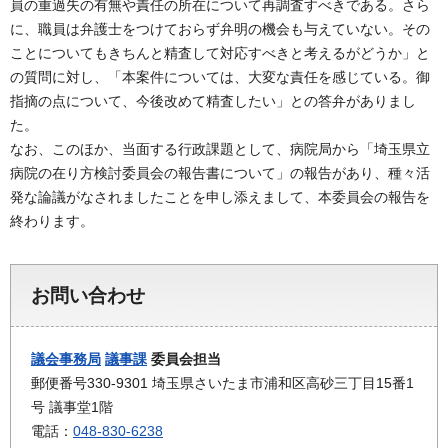
員の重過失の有無や責任の所在について再調査すべきである。さら
に、職員は弁護士をつけておらず弁明の機会も与えていない。その
ことについてもきちんと精査して対応すべきと考えるがどうか」と
の質問に対し、「本案件については、大変な責任を感じている。御
指摘の点について、今後改めて精査したい」との答弁がありまし
た。
なお、このほか、当面する行政課題として、病院局から「埼玉県立
病院の在り方検討委員会の報告書について」の報告があり、種々活
発な論議がなされましたことを申し添えまして、本委員会の報告を
終わります。
お問い合わせ
議会事務局
議事課
委員会担当
郵便番号330-9301 埼玉県さいたま市浦和区高砂三丁目15番1
号 議事堂1階
電話：
048-830-6238