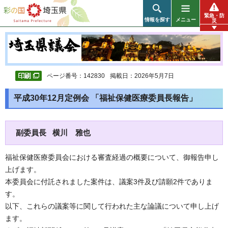
彩の国 埼玉県
緊急・防
情報を探す
メニュー
災
ページ番号：142830
掲載日：2026年5月7日
平成30年12月定例会 「福祉保健医療委員長報告」
副委員長 横川 雅也
福祉保健医療委員会における審査経過の概要について、御報告申し
上げます。
本委員会に付託されました案件は、議案3件及び請願2件でありま
す。
以下、これらの議案等に関して行われた主な論議について申し上げ
ます。