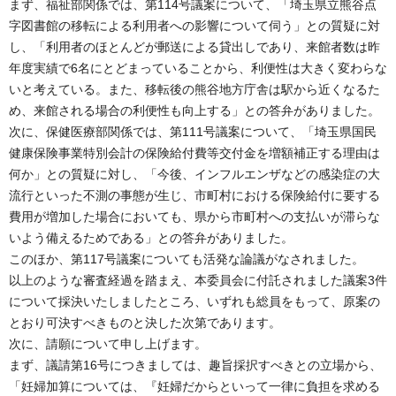
まず、福祉部関係では、第114号議案について、「埼玉県立熊谷点
字図書館の移転による利用者への影響について伺う」との質疑に対
し、「利用者のほとんどが郵送による貸出しであり、来館者数は昨
年度実績で6名にとどまっていることから、利便性は大きく変わらな
いと考えている。また、移転後の熊谷地方庁舎は駅から近くなるた
め、来館される場合の利便性も向上する」との答弁がありました。
次に、保健医療部関係では、第111号議案について、「埼玉県国民
健康保険事業特別会計の保険給付費等交付金を増額補正する理由は
何か」との質疑に対し、「今後、インフルエンザなどの感染症の大
流行といった不測の事態が生じ、市町村における保険給付に要する
費用が増加した場合においても、県から市町村への支払いが滞らな
いよう備えるためである」との答弁がありました。
このほか、第117号議案についても活発な論議がなされました。
以上のような審査経過を踏まえ、本委員会に付託されました議案3件
について採決いたしましたところ、いずれも総員をもって、原案の
とおり可決すべきものと決した次第であります。
次に、請願について申し上げます。
まず、議請第16号につきましては、趣旨採択すべきとの立場から、
「妊婦加算については、『妊婦だからといって一律に負担を求める