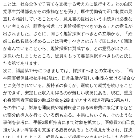
ことは、社会全体で子育てを支援する考え方に逆行する』との自民
党厚生労働部会からの指摘などを受け、厚生労働省で正に制度の見
直しを検討していることから、意見書の提出という手続きは必要な
いと考えるが、願意を考慮して趣旨採択すべきである」との意見が
出されました。さらに、同じく趣旨採択すべきとの立場から、「妊
婦に自己負担を求めることは再考すべきとの方向で国において議論
が進んでいることから、趣旨採択に賛成する」との意見が出され、
採決いたしましたところ、総員をもって趣旨採択すべきものと決し
た次第であります。
次に、議請第19号につきましては、採択すべきとの立場から、「精
神障害者保健福祉手帳2級は、日常生活が著しい制限を受ける場合な
どに交付されている。所持者の多くが、継続して就労を続けること
ができず、安定した収入を得るのが難しい状況にある。現在、重度
心身障害者医療費の助成対象を2級までとする都道府県は5県あり、
その中には、対象を通院費や精神疾患に係る医療費に限定するなど
の部分的導入を行っている例もある。本県においても、そのような
事例を参考に、手帳2級所持者にまで対象を拡大し、医療費の自己負
担が大きい障害者を支援する必要がある」との意見が出され、採決
いたしましたところ、総員をもって採択すべきものと決した次第で