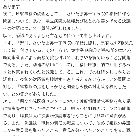
あります。
次に、所管事務の調査として、「さいたま赤十字病院の移転に伴う
問題について」及び「県立病院の組織及び経営の改善を求める決議
への対応について」質問が行われました。
以下、論議のありました主なものについて申し上げます。
まず、「県は、さいたま赤十字病院の移転に際し、県有地を2割減免
して貸し付けている。その一方で、赤十字 病院側が移転前の土地を
民間事業者により高額で貸し付けて、利ざやを得ていることは問題
である。また、跡地の活用については、福祉医療目的で活用するべ
きと約束されていたと認識している。これまでの経緯をしっかりと
調査し、今後の対応策を検討すべきと考えるがどうか」との質問に
対し、「御指摘の点をしっかりと調査し今後の対応策を検討した
い」との答弁がありました。
次に、「県立小児医療センターにおいて診療報酬請求事務を怠り県
に損失を生じさせた件については、明らかに組織ガバナンスの問題
であり、職員個人に損害賠償請求を行うことには非常に疑義があ
る。また、決議後、職員の責任の程度について、改めて複数の弁護
士から意見書を取ったところ、意見が分かれたとのことである。職