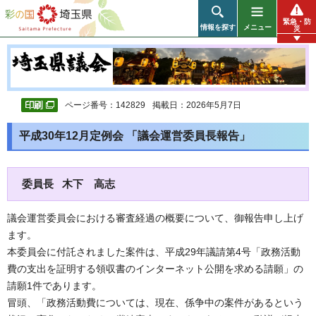
彩の国 埼玉県
緊急・防
情報を探す
メニュー
災
ページ番号：142829
掲載日：2026年5月7日
平成30年12月定例会 「議会運営委員長報告」
委員長 木下 高志
議会運営委員会における審査経過の概要について、御報告申し上げ
ます。
本委員会に付託されました案件は、平成29年議請第4号「政務活動
費の支出を証明する領収書のインターネット公開を求める請願」の
請願1件であります。
冒頭、「政務活動費については、現在、係争中の案件があるという