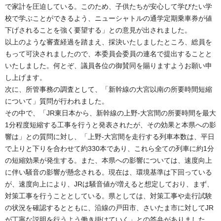
で家計を圧迫している。このため、子供たちが安心して学びたい学
校で学ぶことができるよう、ニューシャトルの通学定期乗車券が値
下げされることを強く要望する」との意見が出されました。
以上のような審査経過を踏まえ、採決いたしましたところ、総員を
もって可決されましたので、本委員会委員の連名で提出することと
いたしました。何とぞ、議員各位の御賛同を賜りますようお願い申
し上げます。
次に、所管事務の調査として、「新幹線の大宮以南の所要時間短縮
について」質問が行われました。
その中で、「JR東日本から、新幹線の上野-大宮間の所要時間を最大
1分程度短縮する工事を行うと発表されたが、その効果と本県への影
響は」との質問に対し、「上野-大宮間を走行する列車本数は、平日
で上りと下りを合わせて約330本であり、これら全ての列車に約1分
の短縮効果が発生する。また、本県への影響については、速度向上
に伴い騒音の影響が懸念される。現在は、環境基準は下回っている
が、速度向上により、JRは騒音値が増えると想定しており、まず、
対策工事を行うこととしている。県としては、対策工事や走行試験
の状況を確認するとともに、沿線の戸田市、さいたま市に対してJR
が丁寧な説明を行うよう働き掛けていく」との答弁がありました。