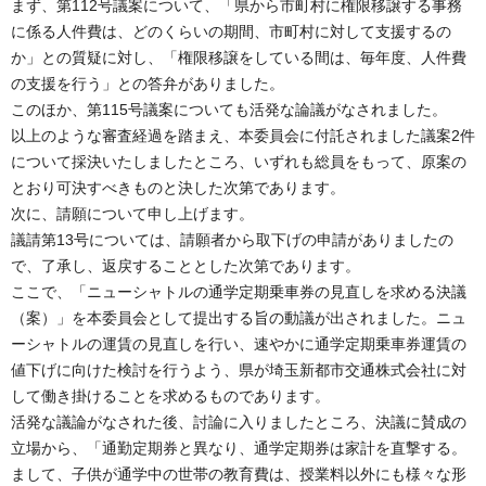
まず、第112号議案について、「県から市町村に権限移譲する事務
に係る人件費は、どのくらいの期間、市町村に対して支援するの
か」との質疑に対し、「権限移譲をしている間は、毎年度、人件費
の支援を行う」との答弁がありました。
このほか、第115号議案についても活発な論議がなされました。
以上のような審査経過を踏まえ、本委員会に付託されました議案2件
について採決いたしましたところ、いずれも総員をもって、原案の
とおり可決すべきものと決した次第であります。
次に、請願について申し上げます。
議請第13号については、請願者から取下げの申請がありましたの
で、了承し、返戻することとした次第であります。
ここで、「ニューシャトルの通学定期乗車券の見直しを求める決議
（案）」を本委員会として提出する旨の動議が出されました。ニュ
ーシャトルの運賃の見直しを行い、速やかに通学定期乗車券運賃の
値下げに向けた検討を行うよう、県が埼玉新都市交通株式会社に対
して働き掛けることを求めるものであります。
活発な議論がなされた後、討論に入りましたところ、決議に賛成の
立場から、「通勤定期券と異なり、通学定期券は家計を直撃する。
まして、子供が通学中の世帯の教育費は、授業料以外にも様々な形