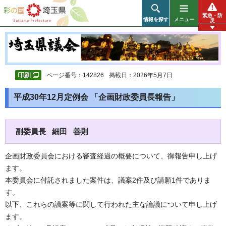
彩の国 埼玉県
緊急・防
情報を探す
メニュー
災
ページ番号：142826
掲載日：2026年5月7日
平成30年12月定例会 「企画財政委員長報告」
副委員長 細田 善則
企画財政委員会における審査経過の概要について、御報告申し上げ
ます。
本委員会に付託されました案件は、議案2件及び請願1件でありま
す。
以下、これらの議案等に関して行われた主な論議について申し上げ
ます。