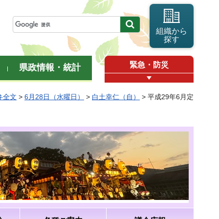
組織から
探す
緊急・防災
県政情報・統計
弁全文
>
6月28日（水曜日）
>
白土幸仁（自）
> 平成29年6月定