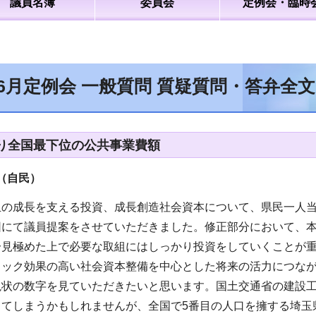
議員名簿
委員会
定例会・臨時
年6月定例会 一般質問 質疑質問・答弁全
り全国最下位の公共事業費額
（自民
）
玉の成長を支える投資、成長創造社会資本について、県民一人当
団にて議員提案をさせていただきました。修正部分において、
分見極めた上で必要な取組にはしっかり投資をしていくことが
トック効果の高い社会資本整備を中心とした将来の活力につな
現状の数字を見ていただきたいと思います。国土交通省の建設
ってしまうかもしれませんが、全国で5番目の人口を擁する埼玉