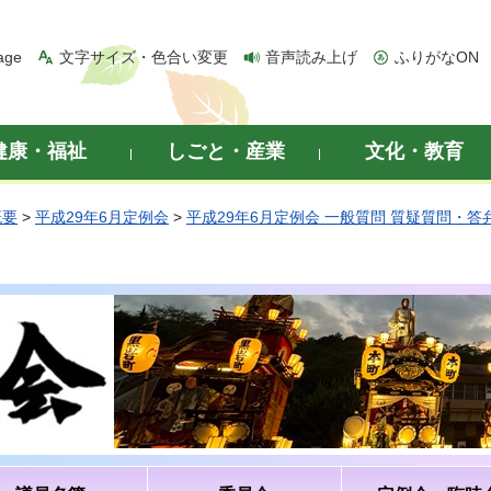
age
文字サイズ・色合い変更
音声読み上げ
ふりがなON
健康・福祉
しごと・産業
文化・教育
概要
>
平成29年6月定例会
>
平成29年6月定例会 一般質問 質疑質問・答