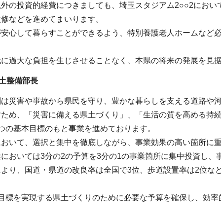
外の投資的経費につきましても、埼玉スタジアム2○○2にお
改修などを進めてまいります。
が安心して暮らすことができるよう、特別養護老人ホームなど
代に過大な負担を生じさせることなく、本県の将来の発展を見
土整備部長
割は災害や事故から県民を守り、豊かな暮らしを支える道路や
すため、「災害に備える県土づくり」、「生活の質を高める持
つの基本目標のもと事業を進めております。
において、選択と集中を徹底しながら、事業効果の高い箇所に
においては3分の2の予算を3分の1の事業箇所に集中投資し、
により、国道・県道の改良率は全国で3位、歩道設置率は2位な
本目標を実現する県土づくりのために必要な予算を確保し、効率