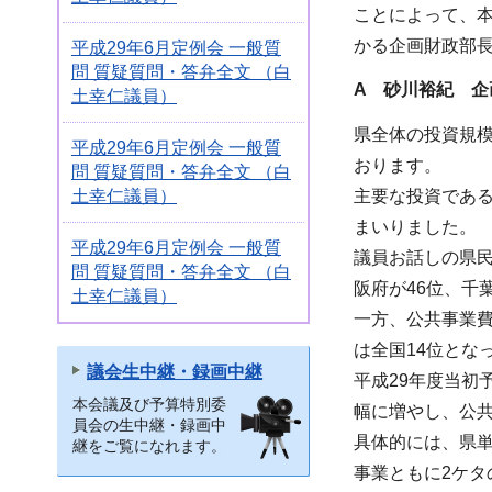
ことによって、
かる企画財政部
平成29年6月定例会 一般質
問 質疑質問・答弁全文 （白
A 砂川裕紀 企
土幸仁議員）
県全体の投資規
平成29年6月定例会 一般質
おります。
問 質疑質問・答弁全文 （白
土幸仁議員）
主要な投資であ
まいりました。
平成29年6月定例会 一般質
議員お話しの県
問 質疑質問・答弁全文 （白
阪府が46位、千
土幸仁議員）
一方、公共事業
は全国14位とな
議会生中継・録画中継
平成29年度当
本会議及び予算特別委
幅に増やし、公共
員会の生中継・録画中
具体的には、県
継をご覧になれます。
事業ともに2ケタ