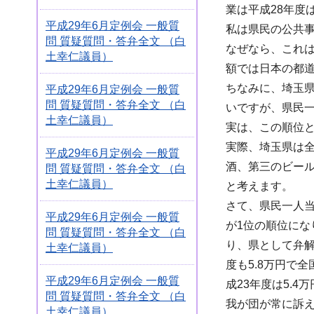
業は平成28年度
平成29年6月定例会 一般質
私は県民の公共
問 質疑質問・答弁全文 （白
なぜなら、これは
土幸仁議員）
額では日本の都
ちなみに、埼玉県
平成29年6月定例会 一般質
問 質疑質問・答弁全文 （白
いですが、県民
土幸仁議員）
実は、この順位
実際、埼玉県は全
平成29年6月定例会 一般質
酒、第三のビー
問 質疑質問・答弁全文 （白
土幸仁議員）
と考えます。
さて、県民一人
平成29年6月定例会 一般質
が1位の順位にな
問 質疑質問・答弁全文 （白
り、県として弁解
土幸仁議員）
度も5.8万円で全
平成29年6月定例会 一般質
成23年度は5.
問 質疑質問・答弁全文 （白
我が団が常に訴え
土幸仁議員）