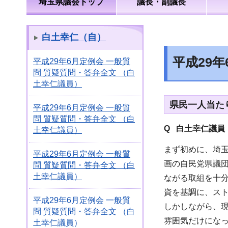
埼玉県議会トップ
議長・副議長
白土幸仁（自）
平成29
平成29年6月定例会 一般質
問 質疑質問・答弁全文 （白
土幸仁議員）
県民一人当た
平成29年6月定例会 一般質
問 質疑質問・答弁全文 （白
Q 白土幸仁議員
土幸仁議員）
まず初めに、埼
平成29年6月定例会 一般質
画の自民党県議
問 質疑質問・答弁全文 （白
土幸仁議員）
ながる取組を十
資を基調に、ス
平成29年6月定例会 一般質
しかしながら、
問 質疑質問・答弁全文 （白
雰囲気だけにな
土幸仁議員）