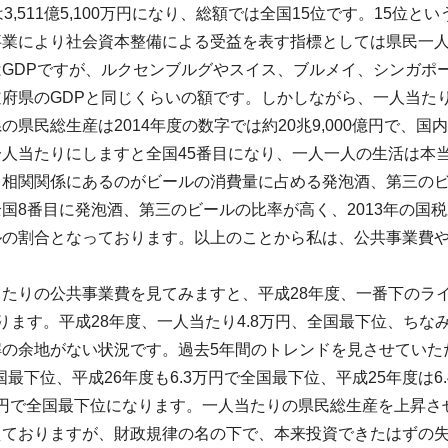
は3,511億5,100万円になり、総額では全国15位です。15
事業により社会資本整備による受益を表す指標としては県民一
GDPですが、ルクセンブルグやスイス、ブルメイ、シンガポ
道府県のGDPと同じくらいの額です。しかしながら、一人当た
の県民総生産は2014年度の数字では約20兆9,000億円で、
一人当たりにしますと全国45番目になり、一人一人の生活は本
と相関関係にあるのがビールの消費量に占める発泡酒、第三の
国8番目に発泡酒、第三のビールの比率が高く、2013年の国税
ルの割合となっております。以上のことから私は、公共事業費
当たりの公共事業費を見てみますと、平成28年度、一番下のラ
ります。平成28年度、一人当たり4.8万円、全国最下位、ちなみ
の余地がない状況です。過去5年間のトレンドを見させていた
国最下位、平成26年度も6.3万円で全国最下位、平成25年度は6
4万円で全国最下位になります。一人当たりの県民総生産を上昇
ておりますが、財政規律の名の下で、本来投資できたはずの失わ