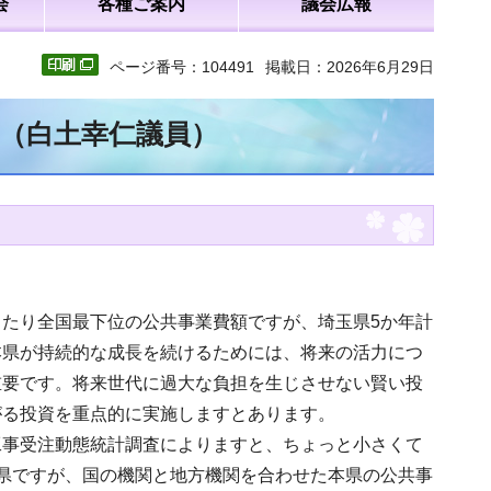
会
各種ご案内
議会広報
ページ番号：104491
掲載日：2026年6月29日
文（白土幸仁議員）
たり全国最下位の公共事業費額ですが、埼玉県5か年計
本県が持続的な成長を続けるためには、将来の活力につ
重要です。将来世代に過大な負担を生じさせない賢い投
がる投資を重点的に実施しますとあります。
工事受注動態統計調査によりますと、ちょっと小さくて
県ですが、国の機関と地方機関を合わせた本県の公共事