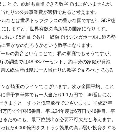
位ということで、総額も自慢できる数字ではございませんが、
人当たりの公共事業費が適切であると考えます。
ールなどは世界トップクラスの豊かな国ですが、GDP総
りにしますと、世界有数の高所得の国家になります。
国内において5番目であり、総額ではシンガポールに迫る勢
当に豊かなのだろうかという数字になります。
ビールの割合ということで、私の家庭でもそうですが、
庁の調査では48.63パーセント、約半分の家庭が発泡
や県民総生産は県民一人当たりの数字で見るべきである
インが埼玉のラインでございます。次が全国平均、これ
に県予算単体でも一人当たり1.1万円で、46番目にな
だきますと、ずっと低空飛行でございます。平成27年
.4万円で全国45番目、平成24年度は6万円で46番目、平
させるためにも、最下位脱出が必要不可欠だと考えます。
れた4,000億円をストック効果の高い賢い投資をする