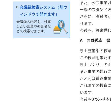
また、公共事業以
会議録検索システム（別ウ
ー場のスタンド
ィンドウで開きます）
さらに、高齢者
会議録の内容を、検索
ります。
したい言葉や発言者な
今後も、将来世
どで検索できます。
A 西成秀幸 県
県土整備部の役
この役割を果た
県土づくり」の3
また事業の執行
たとえば道路事業
これまでの投資
います。
今後も3つの基