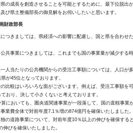
本県の成長を創造させることを可能とするために、最下位脱出
長及び県土整備部長の御見解をお伺いしたいと思います。
画財政部長
模につきましては、県経済への影響に配慮し、国と県を合わせ
る公共事業につきましては、これまでも国の事業量が減少する
民一人当たりの公共機関からの受注工事額については、人口が多
葉県が45位となっております。
費の比較はいろいろな面がございます。例えば、受注工事額を可
っており、決して小さくないと考えております。
初予算においても、圏央道関連事業が一段落して、国の直轄事業
事業費全体で対前年度7.1％増の874億円を確保いたしました
単独の道路事業について、対前年度10％以上の伸びを確保する
の伸びを確保いたしました。