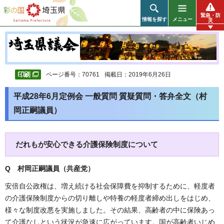
彩の国 埼玉県
緊急・防
情報を探す
メニュー
災
ページ番号：70761
掲載日：2019年6月26日
平成28年6月定例会 一般質問 質疑質問・答弁全文（村
岡正嗣議員）
だれもが安心できる介護保険制度について
Q 村岡正嗣議員（共産党
）
安倍自公政権は、増え続ける社会保障費を抑制するために、軽度者
の介護保険制度からの切り離しや特養の軽度者締め出しをはじめ、
様々な制度改悪を実施しました。その結果、高齢者の中に保険あっ
て介護なしという状況が急速に広がっています。国が高齢者いじめ