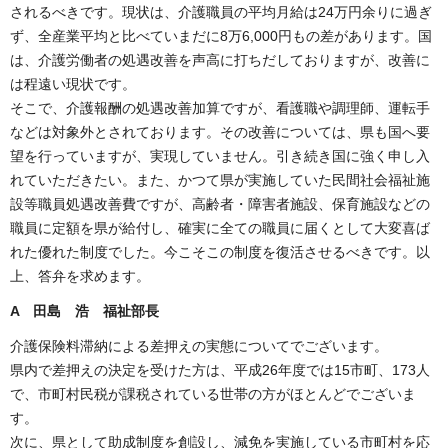
されるべきです。現状は、介護職員の平均月給は24万円余りに過ぎ
ず、全産業平均と比べていまだに8万6,000円もの差があります。国
は、介護労働者の処遇改善を声高に打ちだしておりますが、改善に
は程遠い現状です。
そこで、介護報酬の処遇改善加算ですが、看護職や調理師、運転手
などは対象外とされております。その改善については、県も国へ要
望を行っていますが、実現していません。引き続き国に強く申し入
れていただきたい。また、かつて県が実施していた民間社会福祉施
設等職員処遇改善費ですが、高齢者・障害者施設、保育施設などの
職員に定額を県が給付し、確実に全ての職員に届くとして大変喜ば
れた優れた制度でした。今こそこの制度を復活させるべきです。以
上、答弁を求めます。
A 田島 浩 福祉部長
介護保険料滞納による差押えの実態についてでございます。
県内で差押えの決定を受けた方は、平成26年度では15市町、173人
で、市町村民税が課税されている世帯の方がほとんどでございま
す。
次に、県として助成制度を創設し、減免を実施している市町村を応