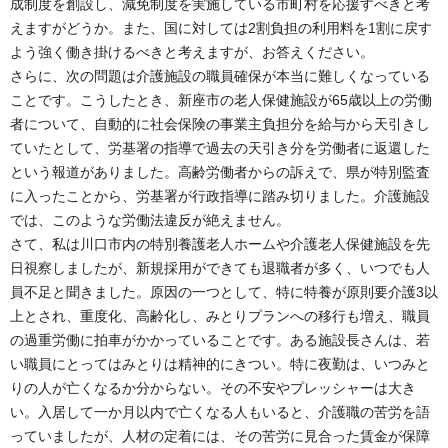
成制度を創設し、減免制度を実施している市町村を応援すべきと考
えますがどうか。また、国に対しては2割負担の利用料を1割に戻す
よう強く働き掛けるべきと考えますが、お答えください。
さらに、次の問題は介護施設の職員確保が本当に難しくなっている
ことです。こうしたとき、新座市の老人保健施設が65歳以上の労働
者について、自動的に社会保険の事業主負担分を給与から天引きし
ていたとして、労基署の指導で過去の天引き分を労働者に返還した
という報道がありました。高齢労働者からの訴えで、県が特別監査
に入ったことから、労基署が行政指導に踏み切りました。介護施設
では、このような労働法違反が絶えません。
さて、私は川口市内の特別養護老人ホームや介護老人保健施設を先
日視察しましたが、新規採用ができても退職者が多く、いつでも人
員不足と聞きました。原因の一つとして、特に特養が原則要介護3以
上とされ、重度化、高齢化し、みとりプランへの移行も増え、職員
の過重労働に拍車がかかっていることです。ある施設長さんは、若
い職員にとってはみとりは精神的にきつい。特に夜勤は、いつみと
りの人が亡くなるか分からない。その不安やプレッシャーは大き
い。入居して一か月以内で亡くなる人もいると、介護職の苦労を語
っていましたが、人材の定着には、その苦労に見合った賃金が保障