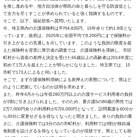
を推し進める中、地方自治体が県民の命と暮らしを守る防波堤とし
て全力を尽くすことが求められていると強く指摘するものです。
そこで、以下、福祉部長へ質問いたします。
今、埼玉県内の介護保険料は平均4,835円、15年余りで約1.8倍とな
っています。政府は、2025年に全国平均で8,200円にまで保険料が
引き上がるとの見通しを示しています。このような負担の限度を超
えた保険料を背景に厚労省の調査では、介護保険料を滞納し、市区
町村から資産の差押え決定を受けた65歳以上の高齢者は2014年度に
初めて1万人を超えたことが明らかになりました。埼玉県では、15
市町で173人に上ると伺いました。
そこで、まず介護保険料滞納による差押えの実態について、県はど
のように把握しているのか説明を求めます。
また、昨年4月からは年収280万円以上の介護サービス利用者の負担
が2割に引き上げられました。そのため、要介護5の80歳の男性では
2万7,000円余りの利用料が5万6,000円となって、訪問看護を60分か
ら30分に変更せざるを得なくなったと聞きました。余りの負担の重
さに、介護保険料では3分の2の市町村が、利用料では9割が独自減
免制度を設けざるを得なくなっているのが現状です。県としても助