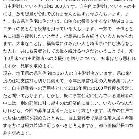
自主避難している方は約1,000人です。自主的に避難している人の中
には、放射線量が心配で戻れませんと話すお母さんもいます。ま
た、ある県営住宅に住む方は、自治会の役員をするなど地域コミュ
ニティの要となる役割を担っている人もいます。一方で、子供とと
もに福島を復興したいと考え、福島県に住み続けている方もおられ
ます。大事なことは、福島県に住みたい人も埼玉県に住む決心をし
た人も、共に被災者として支援を続けるべきだということです。来
年3月末の自主避難者への支援打ち切りについて、知事はどう思われ
ますか、見解を求めます。
現在、埼玉県の県営住宅には67人の自主避難者がいます。県は来年
度の住宅支援打ち切りに備えて、今年度県営住宅の入居募集におい
て、自主避難者への専用枠として2016年度には100戸程度を設定し
たと聞いております。しかし、既に県営住宅に住んでいる避難者の
中には、別の部屋に引っ越すのは経済的に厳しい、いろいろ悩んだ
けれども、今回の募集は見送ったという方もいます。現在の住戸で
の居住の継続を認めるとともに、自主避難者で県営住宅入居を希望
する方には極力希望に応じるべきと考えますが、都市整備部長の答
弁を求めます。