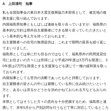
A 上田清司 知事
私も全国知事会の東日本大震災復興協力本部長として、被災地の復
興支援に取り組んでおります。
内堀福島県知事ともしばしば連絡を取り合っていますが、福島県の
基本的な方針は県外自主避難者にできる限り戻っていただきたいと
いう基本的な考え方を持っておられます。
自主避難者への住宅の無償提供は、これまで期間の延長を繰り返し
てまいりました。
福島県としては単に打ち切るのではなくて、福島県外の民間賃貸住
宅にお住まいの方々には所得により平成29年度は3万円を限度に、3
0年度は2万円を限度とする支援策などを講じて一種の緩和策を取っ
ておられます。
内堀知事としても苦渋の決断であったものと拝察しております。
自主避難者の皆さんの中には避難している所に住み続けたいという
方と、あるいは戻るかどうかを決めかねておられる方などもおられ
ます。
本県としてはそうした方々の意向を十分把握するため、福島県と連
携して、本年5月から戸別訪問を行うなど丁寧に対応しているところ