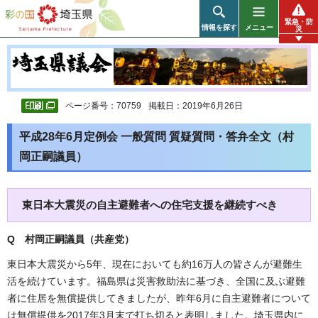
彩の国 埼玉県
緊急・防
情報を探す
メニュー
災
ページ番号：70759
掲載日：2019年6月26日
平成28年6月定例会 一般質問 質疑質問・答弁全文（村
岡正嗣議員）
東日本大震災の自主避難者への住宅支援を継続すべき
Q 村岡正嗣議員（共産党
）
東日本大震災から5年、現在においても約16万人の皆さんが避難生
活を続けています。福島県は災害救助法に基づき、全国に及ぶ避難
者に住居を無償提供してきましたが、昨年6月に自主避難者について
は無償提供を2017年3月末で打ち切ると表明しました。埼玉県内に