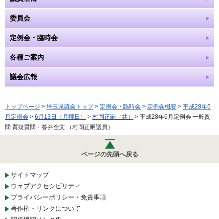
委員会
定例会・臨時会
各種ご案内
議会広報
トップページ
>
埼玉県議会トップ
>
定例会・臨時会
>
定例会概要
>
平成28年6
月定例会
>
6月13日（月曜日）
>
村岡正嗣（共）
> 平成28年6月定例会 一般質
問 質疑質問・答弁全文 （村岡正嗣議員）
ページの先頭へ戻る
サイトマップ
ウェブアクセシビリティ
プライバシーポリシー・免責事項
著作権・リンクについて