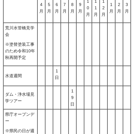
1
1
1
4
5
6
7
8
9
1
2
3
0
1
2
月
月
月
月
月
月
月
月
月
月
月
月
荒川水管橋見学
会
※塗替塗装工事
のため令和10年
秋再開予定
1
水道週間
日
1
ダム・浄水場見
9
学ツアー
日
県庁オープンデ
ー
※県民の日が週