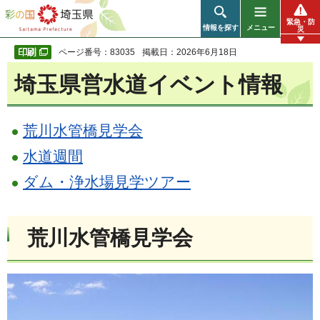
彩の国 埼玉県
緊急・防
情報を探す
メニュー
災
ページ番号：83035
掲載日：2026年6月18日
埼玉県営水道イベント情報
荒川水管橋見学会
水道週間
ダム・浄水場見学ツアー
荒川水管橋見学会