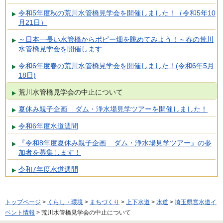
令和5年度秋の荒川水管橋見学会を開催しました！（令和5年10
月21日）
～日本一長い水管橋からポピー畑を眺めてみよう！～春の荒川
水管橋見学会を開催します
令和6年度春の荒川水管橋見学会を開催しました！(令和6年5月
18日)
荒川水管橋見学会の中止について
夏休み親子企画 ダム・浄水場見学ツアーを開催しました！
令和6年度水道週間
『令和8年度夏休み親子企画 ダム・浄水場見学ツアー』の参
加者を募集します！
令和7年度水道週間
トップページ
>
くらし・環境
>
まちづくり
>
上下水道
>
水道
>
埼玉県営水道イ
ベント情報
> 荒川水管橋見学会の中止について