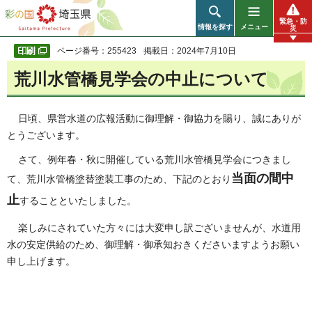
彩の国 埼玉県
緊急・防
情報を探す
メニュー
災
ページ番号：255423
掲載日：2024年7月10日
荒川水管橋見学会の中止について
日頃、県営水道の広報活動に御理解・御協力を賜り、誠にありが
とうございます。
さて、例年春・秋に開催している荒川水管橋見学会につきまし
当面の間中
て、荒川水管橋塗替塗装工事のため、下記のとおり
止
することといたしました。
楽しみにされていた方々には大変申し訳ございませんが、水道用
水の安定供給のため、御理解・御承知おきくださいますようお願い
申し上げます。