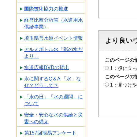
国際技術協力の推進
経営比較分析表（水道用水
供給事業）
埼玉県営水道イベント情報
より良い
アルミボトル水「彩の水だ
より」
このページの
水道広報DVDの貸出
1：役に立
このページの
水に関するQ＆A 「水」な
1：見つけ
ぜ？どうして？
「水の日」「水の週間」に
ついて
安全・安心な水の供給と災
害への備え
第157回簡易アンケート