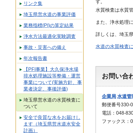
す。
リンク集
水質検査は水質
埼玉県営水道の事業評価
また、浄水処理
業務指標(PI)の算定結果
詳しくは、埼玉
浄水方法最適化実験調査
水道の水質検査
事故・災害への備え
年次報告書
【PFI事業】大久保浄水場
お問い合
排水処理施設等整備・運営
事業について(実施方針、事
業者決定、事後評価)
企業局
水道管
埼玉県営水道の水質検査に
郵便番号330
ついて
電話：048-830
安全で良質な水をお届けし
ファックス：048
ます（埼玉県営水道水安全
計画）