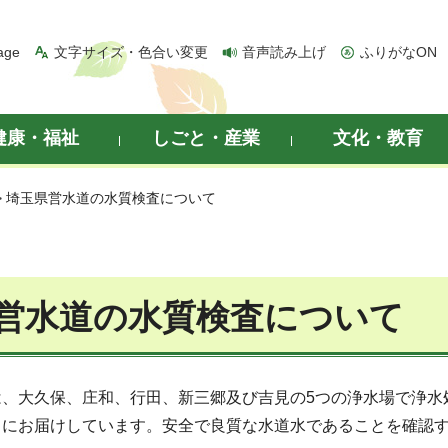
age
文字サイズ・色合い変更
音声読み上げ
ふりがなON
健康・福祉
しごと・産業
文化・教育
> 埼玉県営水道の水質検査について
営水道の水質検査について
は、大久保、庄和、行田、新三郷及び吉見の5つの浄水場で浄水
まにお届けしています。安全で良質な水道水であることを確認