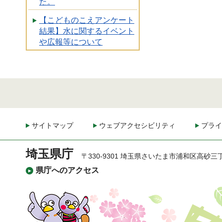
た。
【こどものこえアンケート
結果】水に関するイベント
や広報等について
サイトマップ
ウェブアクセシビリティ
プライ
埼玉県庁
〒330-9301 埼玉県さいたま市浦和区高砂三
県庁へのアクセス