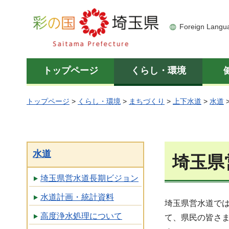
彩の国 埼玉県
Foreign Langu
トップページ
くらし・環境
トップページ
>
くらし・環境
>
まちづくり
>
上下水道
>
水道
水道
埼玉県
埼玉県営水道長期ビジョン
水道計画・統計資料
埼玉県営水道で
高度浄水処理について
て、県民の皆さ