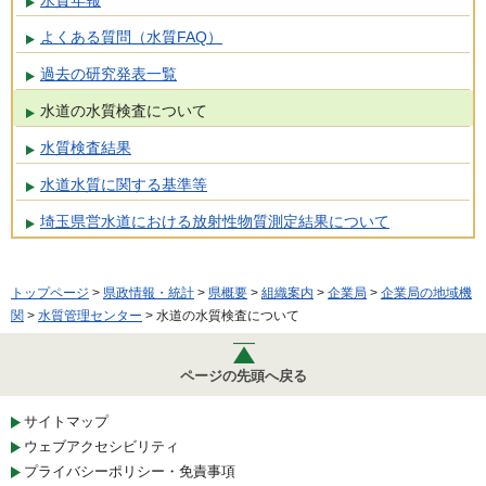
よくある質問（水質FAQ）
過去の研究発表一覧
水道の水質検査について
水質検査結果
水道水質に関する基準等
埼玉県営水道における放射性物質測定結果について
トップページ
>
県政情報・統計
>
県概要
>
組織案内
>
企業局
>
企業局の地域機
関
>
水質管理センター
> 水道の水質検査について
ページの先頭へ戻る
サイトマップ
ウェブアクセシビリティ
プライバシーポリシー・免責事項