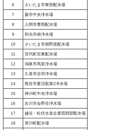
6
さいたま市東部配水場
7
蕨市中央浄水場
8
入間市豊岡配水場
9
和光市南浄水場
10
さいたま市相野原配水場
11
宮代町宮東配水場
12
鴻巣市馬室浄水場
13
久喜市吉羽浄水場
14
熊谷市妻沼新第2浄水場
15
神川町中央浄水場
16
吉川市会野谷浄水場
17
越谷・松伏水道企業団西部配水場
18
滑川町配水場