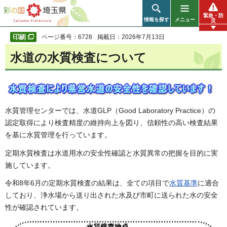
彩の国 埼玉県
緊急・防
情報を探す
メニュー
災
ページ番号：6728
掲載日：2026年7月13日
水道の水質検査について
水質管理センターでは、水道GLP（Good Laboratory Practice）の
認定取得により検査精度の維持向上を図り、信頼性の高い検査結果
を基に水質管理を行っています。
定期水質検査は水道用水の安全性確認と水質異常の把握を目的に実
施しています。
令和8年6月の定期水質検査の結果は、全ての項目で
水質基準
に適合
しており、浄水場から送り出された水及び市町に送られた水の安全
性が確認されています。