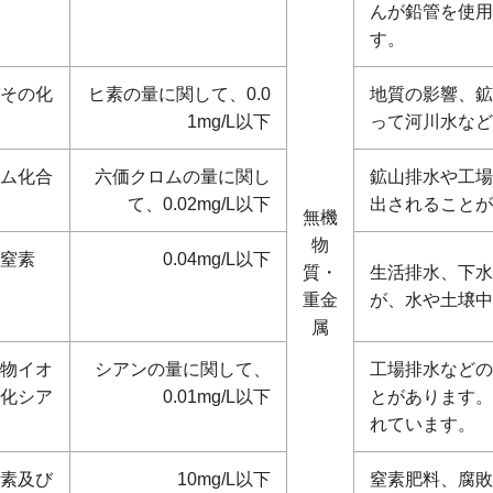
んが鉛管を使用
す。
その化
ヒ素の量に関して、0.0
地質の影響、鉱
1mg/L以下
って河川水など
ム化合
六価クロムの量に関し
鉱山排水や工場
て、0.02mg/L以下
出されることが
無機
物
窒素
0.04mg/L以下
質・
生活排水、下水
重金
が、水や土壌中
属
物イオ
シアンの量に関して、
工場排水などの
化シア
0.01mg/L以下
とがあります。
れています。
素及び
10mg/L以下
窒素肥料、腐敗