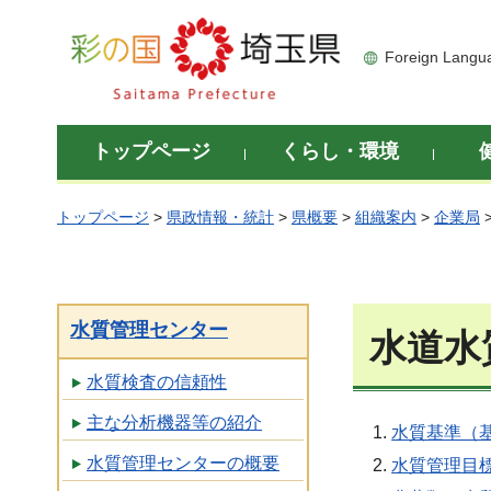
彩の国 埼玉県
Foreign Langu
トップページ
くらし・環境
トップページ
>
県政情報・統計
>
県概要
>
組織案内
>
企業局
水質管理センター
水道水
水質検査の信頼性
主な分析機器等の紹介
水質基準（基
水質管理センターの概要
水質管理目標