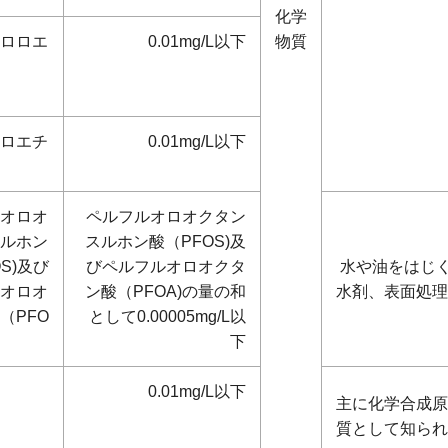
化学
ロロエ
0.01mg/L以下
物質
ロエチ
0.01mg/L以下
オロオ
ペルフルオロオクタン
ルホン
スルホン酸（PFOS)及
S)及び
びペルフルオロオクタ
水や油をはじ
オロオ
ン酸（PFOA)の量の和
水剤、表面処理
（PFO
として0.00005mg/L以
下
0.01mg/L以下
主に化学合成原
質として知られ