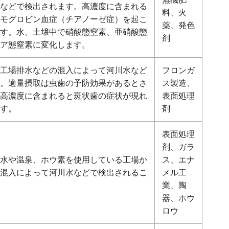
などで検出されます。高濃度に含まれる
料、火
モグロビン血症（チアノーゼ症）を起こ
薬、発色
す。水、土壌中で硝酸態窒素、亜硝酸態
剤
ア態窒素に変化します。
工場排水などの混入によって河川水など
フロンガ
。適量摂取は虫歯の予防効果があるとさ
ス製造、
高濃度に含まれると斑状歯の症状が現れ
表面処理
す。
剤
表面処理
剤、ガラ
水や温泉、ホウ素を使用している工場か
ス、エナ
混入によって河川水などで検出されるこ
メル工
業、陶
器、ホウ
ロウ