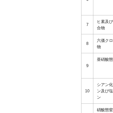
ヒ素及び
7
合物
六価クロ
8
物
亜硝酸態
9
シアン化
10
ン及び塩
ン
硝酸態窒