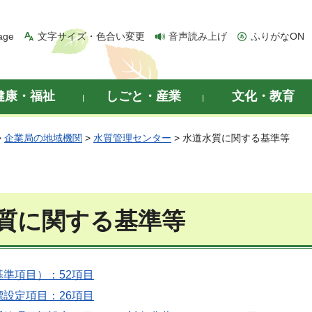
age
文字サイズ・色合い変更
音声読み上げ
ふりがなON
健康・福祉
しごと・産業
文化・教育
>
企業局の地域機関
>
水質管理センター
> 水道水質に関する基準等
質に関する基準等
準項目）：52項目
設定項目：26項目