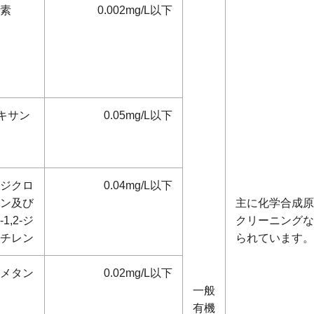
素
0.002mg/L以下
オキサン
0.05mg/L以下
2-ジクロ
0.04mg/L以下
ン及び
主に化学合成原
1,2-ジ
クリーニングな
チレン
られています。
メタン
0.02mg/L以下
一般
有機