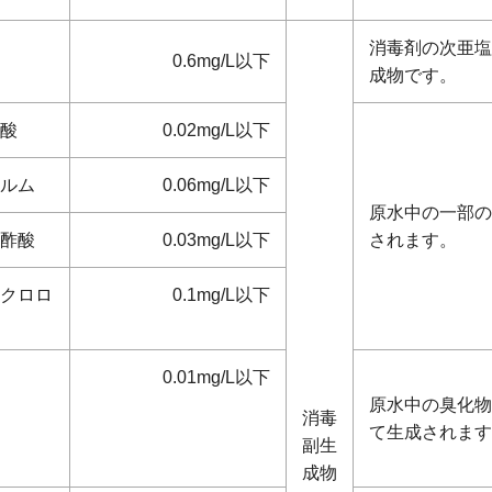
消毒剤の次亜塩
0.6mg/L以下
成物です。
酸
0.02mg/L以下
ルム
0.06mg/L以下
原水中の一部の
酢酸
0.03mg/L以下
されます。
クロロ
0.1mg/L以下
0.01mg/L以下
原水中の臭化物
消毒
て生成されます
副生
成物