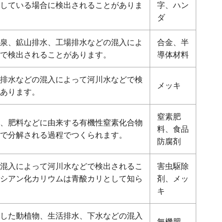
している場合に検出されることがありま
字、ハン
ダ
泉、鉱山排水、工場排水などの混入によ
合金、半
で検出されることがあります。
導体材料
排水などの混入によって河川水などで検
メッキ
あります。
窒素肥
、肥料などに由来する有機性窒素化合物
料、食品
で分解される過程でつくられます。
防腐剤
混入によって河川水などで検出されるこ
害虫駆除
シアン化カリウムは青酸カリとして知ら
剤、メッ
キ
した動植物、生活排水、下水などの混入
無機肥