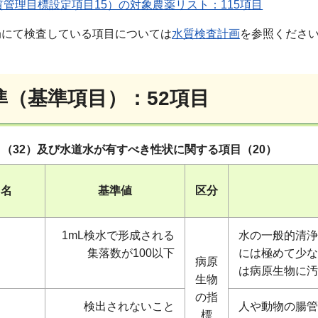
管理目標設定項目15）の対象農薬リスト：115項目
て検査している項目については
水質検査計画
を参照くださ
準（基準項目）：52項目
（32）及び水道水が有すべき性状に関する項目（20）
目名
基準値
区分
1mL検水で形成される
水の一般的清浄
集落数が100以下
には極めて少な
病原
は病原生物に汚
生物
の指
検出されないこと
人や動物の腸管
標