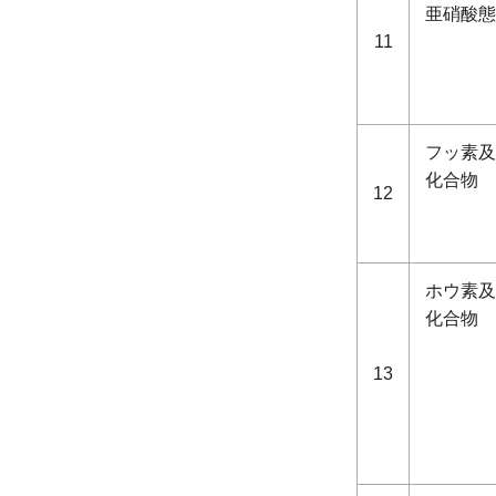
亜硝酸態
11
フッ素及
化合物
12
ホウ素及
化合物
13