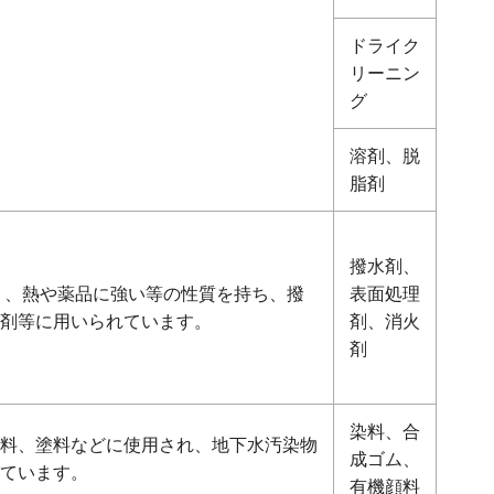
ドライク
リーニン
グ
溶剤、脱
脂剤
撥水剤、
く、熱や薬品に強い等の性質を持ち、撥
表面処理
剤等に用いられています。
剤、消火
剤
染料、合
料、塗料などに使用され、地下水汚染物
成ゴム、
ています。
有機顔料