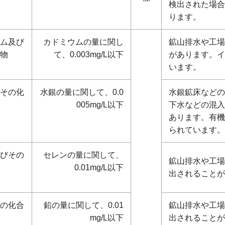
検出された場合
ります。
ム及び
カドミウムの量に関し
鉱山排水や工場
物
て、0.003mg/L以下
があります。イ
います。
その化
水銀の量に関して、0.0
水銀鉱床などの
005mg/L以下
下水などの混入
あります。有機
られています。
びその
セレンの量に関して、
鉱山排水や工場
0.01mg/L以下
出されることが
の化合
鉛の量に関して、0.01
鉱山排水や工場
mg/L以下
出されることが