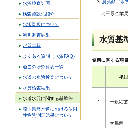
農薬類（水質
水質検査計画
埼玉県企業局に
検査施設の紹介
水源監視について
河川調査結果
水質基
水質年報
よくある質問（水質FAQ）
健康に関する項目
過去の研究発表一覧
項
水道の水質検査について
水質検査結果
水道水質に関する基準等
1
一般細菌
埼玉県営水道における放射
性物質測定結果について
大腸菌