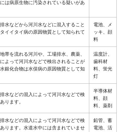
には病原生物に汚染されている疑いがあ
排水などから河川水などに混入すること
電池、メ
タイイタイ病の原因物質として知られて
ッキ、顔
料
地帯を流れる河川や、工場排水、農薬、
温度計、
によって河川水などで検出されることが
歯科材
水銀化合物は水俣病の原因物質として知
料、蛍光
灯
半導体材
排水などの混入によって河川水などで検
料、顔
あります。
料、薬剤
排水などの混入によって河川水などで検
鉛管、蓄
あります。水道水中には含まれていませ
電池、活