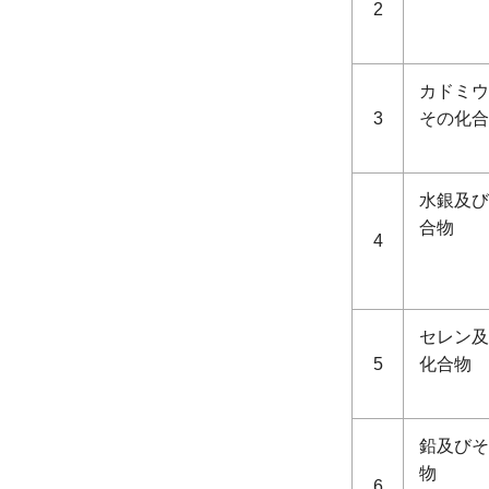
2
カドミウ
3
その化合
水銀及び
合物
4
セレン及
5
化合物
鉛及びそ
物
6