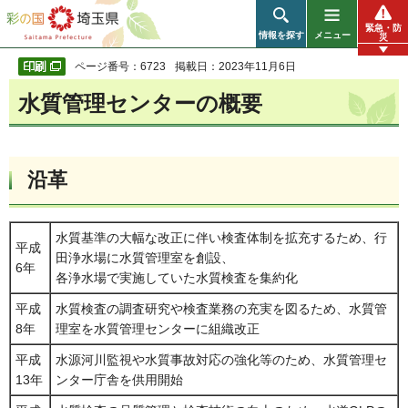
彩の国 埼玉県
緊急・防
情報を探す
メニュー
災
ページ番号：6723
掲載日：2023年11月6日
水質管理センターの概要
沿革
水質基準の大幅な改正に伴い検査体制を拡充するため、行
平成
田浄水場に水質管理室を創設、
6年
各浄水場で実施していた水質検査を集約化
平成
水質検査の調査研究や検査業務の充実を図るため、水質管
8年
理室を水質管理センターに組織改正
平成
水源河川監視や水質事故対応の強化等のため、水質管理セ
13年
ンター庁舎を供用開始