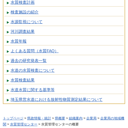
水質検査計画
検査施設の紹介
水源監視について
河川調査結果
水質年報
よくある質問（水質FAQ）
過去の研究発表一覧
水道の水質検査について
水質検査結果
水道水質に関する基準等
埼玉県営水道における放射性物質測定結果について
トップページ
>
県政情報・統計
>
県概要
>
組織案内
>
企業局
>
企業局の地域機
関
>
水質管理センター
> 水質管理センターの概要