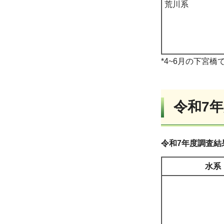
荒川系
*4~6月の下宮
令和7
令和7年度調査結
水系