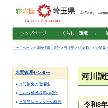
彩の国 埼玉県
Foreign Langu
トップページ
くらし・環境
トップページ
>
県政情報・統計
>
県概要
>
組織案内
>
企業局
水質管理センター
河川調
水質検査の信頼性
主な分析機器等の紹介
水質管理センターの概要
令和8