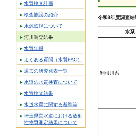
水質検査計画
検査施設の紹介
令和8年度調査結
水源監視について
水系
河川調査結果
水質年報
よくある質問（水質FAQ）
過去の研究発表一覧
利根川系
水道の水質検査について
水質検査結果
水道水質に関する基準等
埼玉県営水道における放射
性物質測定結果について