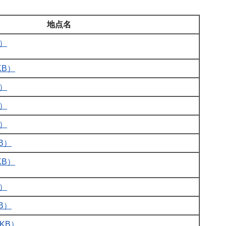
地点名
B）
KB）
B）
B）
B）
B）
KB）
B）
B）
KB）