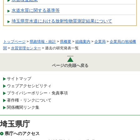
水道水質に関する基準等
埼玉県営水道における放射性物質測定結果について
トップページ
>
県政情報・統計
>
県概要
>
組織案内
>
企業局
>
企業局の地域機
関
>
水質管理センター
> 過去の研究発表一覧
ページの先頭へ戻る
サイトマップ
ウェブアクセシビリティ
プライバシーポリシー・免責事項
著作権・リンクについて
関係機関リンク集
埼玉県庁
県庁へのアクセス