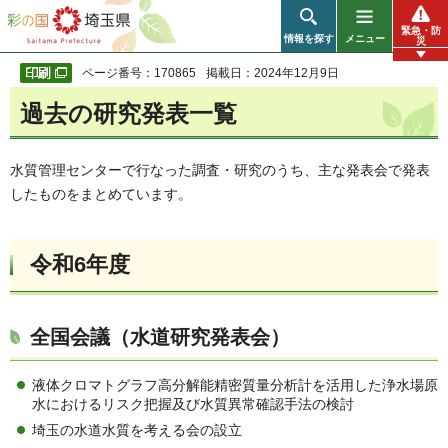
彩の国 埼玉県
緊急・防
情報を探す
メニュー
災
ページ番号：170865
掲載日：2024年12月9日
過去の研究発表一覧
水質管理センターで行なった調査・研究のうち、主な発表会で発表
したものをまとめています。
令和6年度
全国会議（水道研究発表会）
液体クロマトグラフ高分解能精密質量分析計を活用した浄水場原
水におけるリスク把握及び水質異常確認手法の検討
埼玉の水道水質を考える会の設立