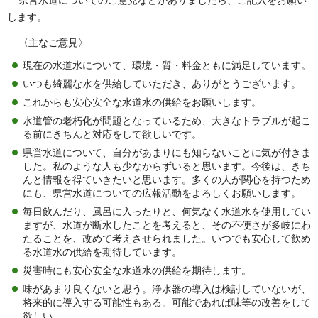
県営水道についてのご意⾒などがありましたら、ご記⼊をお願い
します。
〈主なご意見〉
現在の水道水について、環境・質・料金ともに満足しています。
いつも綺麗な水を供給していただき、ありがとうございます。
これからも安心安全な水道水の供給をお願いします。
水道管の老朽化が問題となっているため、大きなトラブルが起こ
る前にきちんと対応をして欲しいです。
県営水道について、自分があまりにも知らないことに気が付きま
した。私のような人も少なからずいると思います。今後は、きち
んと情報を得ていきたいと思います。多くの人が関心を持つため
にも、県営水道についての広報活動をよろしくお願いします。
毎日飲んだり、風呂に入ったりと、何気なく水道水を使用してい
ますが、水道が断水したことを考えると、その不便さが多岐にわ
たることを、改めて考えさせられました。いつでも安心して飲め
る水道水の供給を期待しています。
災害時にも安心安全な水道水の供給を期待します。
味があまり良くないと思う。浄水器の導入は検討していないが、
将来的に導入する可能性もある。可能であれば味等の改善をして
欲しい。