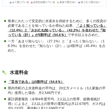
将来にわたって安定的に水道水を供給するために、多くの投資が
必要であることを知っているか尋ねた結果、
「よく知っている」
（12.4%）と「おおむね知っている」（42.2%）を合わせた『知
っている（計）』が5割半ば（54.6％）
で半分以上を占めた。
一方「あまり知らない」（27.1%）と「まったく知らない」（1
8.3%）を合わせた『知らない（計）』は4割半ば（45.4%）を占
めた。
水道料金
「妥当である」は5割半ば（54.8％）
県内市町の上水道料金の平均は、20立方メートル（3人家族の平
均）使用した場合、月2,546円です。
家計調査報告（令和4年度平均、2人以上の世帯、総務省統計
局）によると、2人以上の世帯の電気代は月12,678円、ガス代は
月5,232円、通信料は月12,598円です。