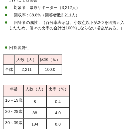
⼒）による回答
対象者 : 県政サポーター（3,212人）
回収率 : 68.8%（回答者数2,211人）
回答者の属性 : （百分率表⽰は、⼩数点以下第2位を四捨五⼊
したため、個々の⽐率の合計は100%にならない場合がある。）
回答者属性
人数（人）
比率（％）
全体
2,211
100.0
年齢
人数（人）
比率（％）
16～19歳
8
0.4
20～29歳
88
4.0
30～39歳
194
8.8