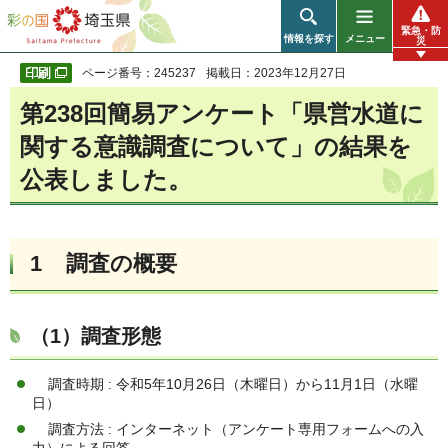
彩の国 埼玉県
緊急・防
情報を探す
メニュー
災
ページ番号：245237
掲載日：2023年12月27日
第238回簡易アンケート「県営水道に
関する意識調査について」の結果を
公表しました。
1
調査の概要
（1）調査形態
調査時期 : 令和5年10⽉26⽇（⽊曜⽇）から11⽉1⽇（⽔曜
⽇）
調査⽅法 : インターネット（アンケート専⽤フォームへの⼊