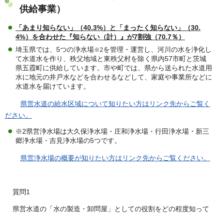
供給事業）
「あまり知らない」（40.3%）と「まったく知らない」（30.
4%）を合わせた『知らない（計）』が7割強（70.7％）
埼玉県では、5つの浄水場
を管理・運営し、河川の水を浄化し
※2
て水道水を作り、秩父地域と東秩父村を除く県内57市町と茨城
県五霞町に供給しています。市や町では、県から送られた水道用
水に地元の井戸水などを合わせるなどして、家庭や事業所などに
水道水を届けています。
県営水道の給水区域について知りたい方はリンク先からご覧く
ださい。
※2県営浄水場は大久保浄水場・庄和浄水場・行田浄水場・新三
郷浄水場・吉見浄水場の5つです。
県営浄水場の概要が知りたい方はリンク先からご覧ください。
質問1
県営水道の「水の製造・卸問屋」としての役割をどの程度知って