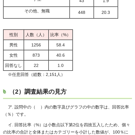
43
1.9
その他、無職
448
20.3
性別
人数（人）
比率（%）
男性
1256
58.4
女性
873
40.6
回答なし
22
1.0
※任意回答（総数：2,151人）
（2）調査結果の⾒⽅
ア. 設問中の（ ）内の数字及びグラフの中の数字は、回答⽐率
（％）です。
イ. 回答⽐率（%）は⼩数点以下第2位を四捨五⼊したため、個々
の⽐率の合計と全体またはカテゴリーを⼩計した数値が、100％に