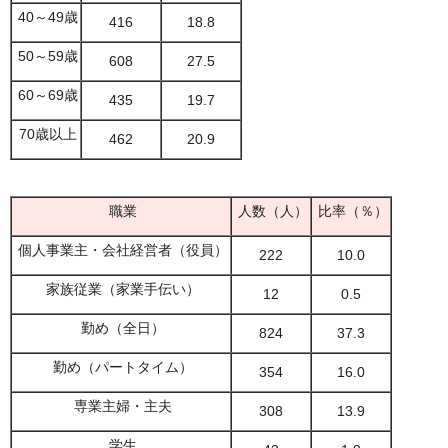
40～49歳
416
18.8
50～59歳
608
27.5
60～69歳
435
19.7
70歳以上
462
20.9
職業
人数（人）
比率（％）
個人事業主・会社経営者（役員）
222
10.0
家族従業（家業手伝い）
12
0.5
勤め（全日）
824
37.3
勤め（パートタイム）
354
16.0
専業主婦・主夫
308
13.9
学生