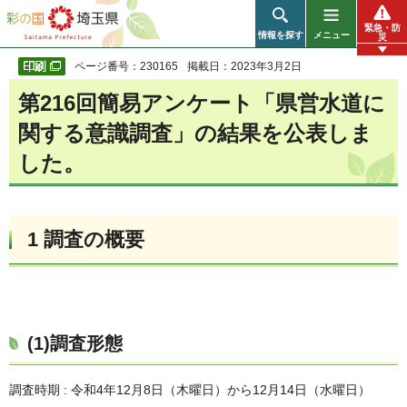
彩の国 埼玉県
緊急・防
情報を探す
メニュー
災
ページ番号：230165
掲載日：2023年3月2日
第216回簡易アンケート「県営水道に
関する意識調査」の結果を公表しま
した。
1 調査の概要
(1)調査形態
調査時期 : 令和4年12⽉8⽇（⽊曜⽇）から12⽉14⽇（⽔曜⽇）