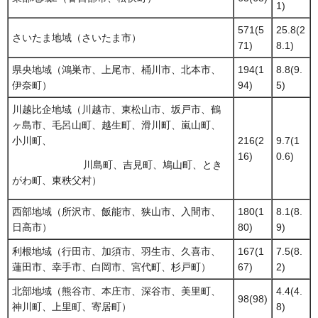
1)
571(5
25.8(2
さいたま地域（さいたま市）
71)
8.1)
県央地域（鴻巣市、上尾市、桶川市、北本市、
194(1
8.8(9.
伊奈町）
94)
5)
川越比企地域（川越市、東松山市、坂戸市、鶴
ヶ島市、毛呂山町、越生町、滑川町、嵐山町、
小川町、
216(2
9.7(1
16)
0.6)
川島町、吉見町、鳩山町、とき
がわ町、東秩父村）
西部地域（所沢市、飯能市、狭山市、入間市、
180(1
8.1(8.
日高市）
80)
9)
利根地域（行田市、加須市、羽生市、久喜市、
167(1
7.5(8.
蓮田市、幸手市、白岡市、宮代町、杉戸町）
67)
2)
北部地域（熊谷市、本庄市、深谷市、美里町、
4.4(4.
98(98)
神川町、上里町、寄居町）
8)