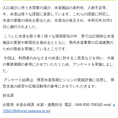
⼈⼝減少に伴う⽔需要の減少、⽔道施設の⽼朽化、⼈材不⾜等、
今、⽔道は様々な課題に直⾯しています。これらの課題に対応し、
⽔道の基盤の強化を図るため、⽔道法が改正され、令和元年10⽉1
⽇に施⾏されました。
こうした⽔道を取り巻く様々な環境変化の中、県では計画的な⽔道
施設の更新や耐震化を進めるとともに、県内⽔道事業の広域連携の
ための取組を実施しているところです。
今回は、利⽤者のみなさまの⽔道に対するご意⾒などを伺い、今後
の事業展開の参考にさせていただくため、アンケートを実施しまし
た。
アンケート結果は、県営⽔道⻑期ビジョンの実績評価に活用し、県
営水道の経営や広報活動等の参考にさせていただきます。
担当課
企業局 水道企画課 水源・連携担当 電話：048-830-7063(E-mail
a
7050-08@pref.saitama.lg.jp
)