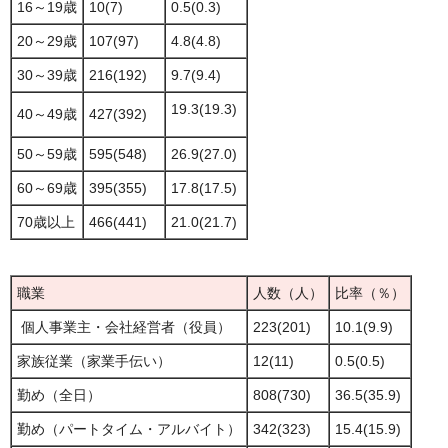
16～19歳
10(7)
0.5(0.3)
20～29歳
107(97)
4.8(4.8)
30～39歳
216(192)
9.7(9.4)
19.3(19.3)
40～49歳
427(392)
50～59歳
595(548)
26.9(27.0)
60～69歳
395(355)
17.8(17.5)
70歳以上
466(441)
21.0(21.7)
職業
人数（人）
比率（％）
個人事業主・会社経営者（役員）
223(201)
10.1(9.9)
家族従業（家業手伝い）
12(11)
0.5(0.5)
勤め（全日）
808(730)
36.5(35.9)
勤め（パートタイム・アルバイト）
342(323)
15.4(15.9)