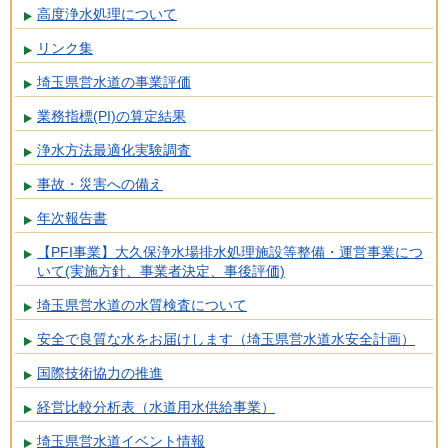
高度浄水処理について
リンク集
埼玉県営水道の事業評価
業務指標(PI)の算定結果
浄水方法最適化実験調査
事故・災害への備え
年次報告書
【PFI事業】大久保浄水場排水処理施設等整備・運営事業につ
いて(実施方針、事業者決定、事後評価)
埼玉県営水道の水質検査について
安全で良質な水をお届けします（埼玉県営水道水安全計画）
国際技術協力の推進
経営比較分析表（水道用水供給事業）
埼玉県営水道イベント情報