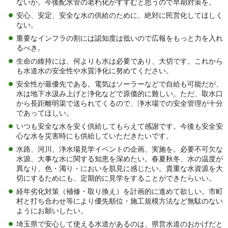
ないか。今後配水管の老朽化がすすむと思うので早期対策を。
安心、安定、安全な水の供給のために、絶対に民営化してほしく
ない。
重要なインフラの割には認知度は低いので広報をもっと力を入れ
るべき。
生命の維持には、何よりも水は必要であり、大切です。これから
も水道水の安全性や水質浄化に努めてください。
安全性が最優先である。電気はソーラーなどで自給も可能だが、
水は地下水汲み上げと浄化などで原価的に難しい。ただ、取水口
から長距離明渠で送られてくるので、浄水場での安全管理が十分
であってほしい。
いつも安全な水を安く供給してもらえて感謝です。今後も安全安
心な水を災害時にも供給していただきたいです。
水路、河川、浄水場見学イベントの企画、実施を。必要不可欠な
水源、大事な水に関する知恵を深めたい。春夏秋冬、水の温度が
異なり、色・濁り・においを肌見に感じたい。貴重な水資源を大
切にするためにも、定期的に見学をすることができたらいい。
経年劣化対策（補修・取り換え）を計画的に進めて欲しい。市町
村と打ち合わせ等により優先順位・施工規模方法など無駄のない
ようにお願いしたい。
埼玉県で安心して使える水道があるのは、県営水道のおかげだと