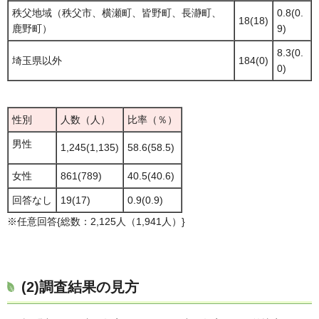
秩父地域（秩父市、横瀬町、皆野町、長瀞町、
0.8(0.
18(18)
鹿野町）
9)
8.3(0.
埼玉県以外
184(0)
0)
性別
人数（人）
比率（％）
男性
1,245(1,135)
58.6(58.5)
女性
861(789)
40.5(40.6)
回答なし
19(17)
0.9(0.9)
※任意回答{総数：2,125人（1,941人）}
(2)調査結果の見方