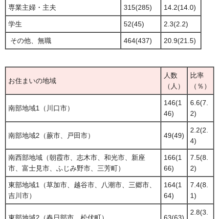
専業主婦・主夫
315(285)
14.2(14.0)
学生
52(45)
2.3(2.2)
その他、無職
464(437)
20.9(21.5)
人数
比率
お住まいの地域
（人）
（％）
146(1
6.6(7.
南部地域1（川口市）
46)
2)
2.2(2.
南部地域2（蕨市、戸田市）
49(49)
4)
南西部地域（朝霞市、志木市、和光市、新座
166(1
7.5(8.
市、富士見市、ふじみ野市、三芳町）
66)
2)
東部地域1（草加市、越谷市、八潮市、三郷市、
164(1
7.4(8.
吉川市）
64)
1)
2.8(3.
東部地域2（春日部市、松伏町）
63(63)