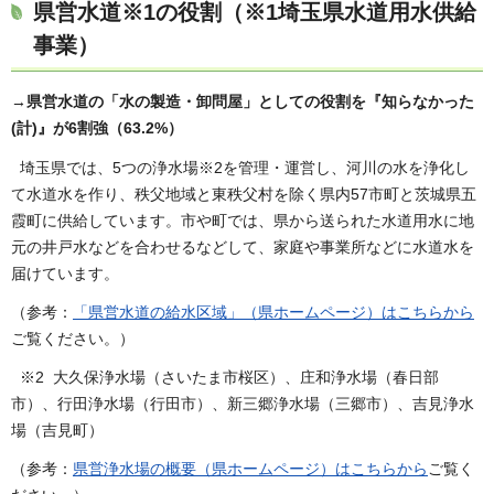
県営水道※1の役割（※1埼玉県水道用水供給
事業）
→
県営水道の「水の製造・卸問屋」としての役割を『知らなかった
(計)』が6割強（63.2%）
埼玉県では、5つの浄水場※2を管理・運営し、河川の水を浄化し
て水道水を作り、秩父地域と東秩父村を除く県内57市町と茨城県五
霞町に供給しています。市や町では、県から送られた水道用水に地
元の井戸水などを合わせるなどして、家庭や事業所などに水道水を
届けています。
（参考：
「県営水道の給水区域」（県ホームページ）はこちらから
ご覧ください。）
※2 大久保浄水場（さいたま市桜区）、庄和浄水場（春日部
市）、行田浄水場（行田市）、新三郷浄水場（三郷市）、吉見浄水
場（吉見町）
（参考：
県営浄水場の概要（県ホームページ）はこちらから
ご覧く