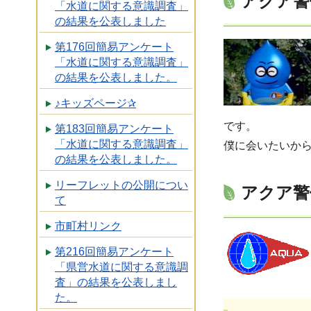
アクア警
「水道に関する意識調査」
の結果を公表しました
第176回簡易アンケート
「水道に関する意識調査」
の結果を公表しました。
♪キッズページ✰
です。
第183回簡易アンケート
「水道に関する意識調査」
僕に会いたいか
の結果を公表しました。
リーフレットの公開につい
アクア警
て
市町村リンク
第216回簡易アンケート
「県営水道に関する意識調
査」の結果を公表しまし
た。