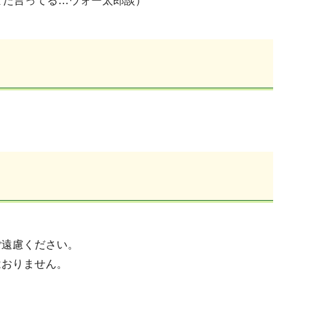
また言ってる…ウォー太郎談）
ご遠慮ください。
はおりません。