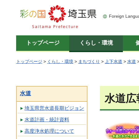
彩の国 埼玉県
Foreign Langu
トップページ
くらし・環境
トップページ
>
くらし・環境
>
まちづくり
>
上下水道
>
水道
水道
水道広
埼玉県営水道長期ビジョン
水道計画・統計資料
高度浄水処理について