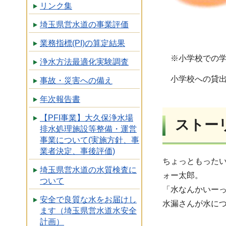
リンク集
埼玉県営水道の事業評価
業務指標(PI)の算定結果
※小学校での学習
浄水方法最適化実験調査
小学校への貸出
事故・災害への備え
年次報告書
【PFI事業】大久保浄水場
ストー
排水処理施設等整備・運営
事業について(実施方針、事
業者決定、事後評価)
ちょっともった
埼玉県営水道の水質検査に
ォー太郎。
ついて
「水なんかいー
安全で良質な水をお届けし
水漏さんが水に
ます（埼玉県営水道水安全
計画）