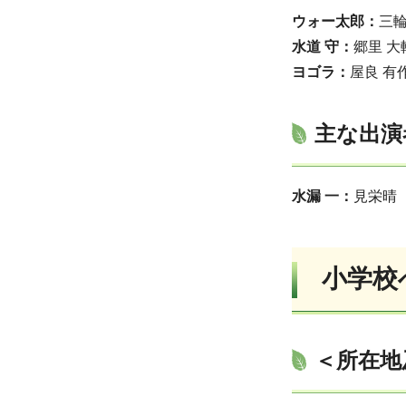
ウォー太郎：
三輪
水道 守：
郷里 
ヨゴラ：
屋良 有
主な出演
水漏 一：
見栄晴
小学校
＜所在地