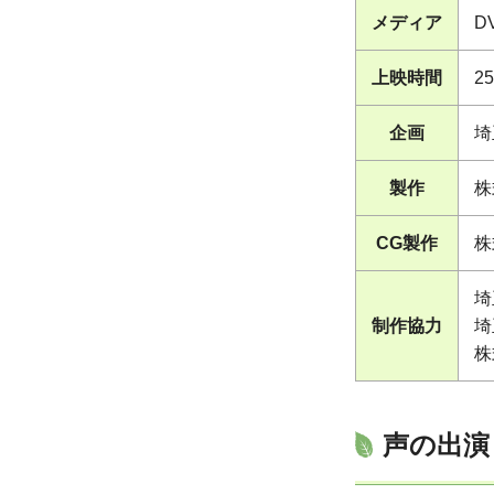
メディア
D
上映時間
2
企画
埼
製作
株
CG製作
株
埼
制作協力
埼
株
声の出演