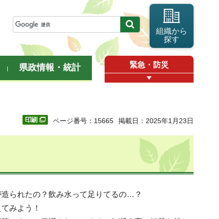
組織から
探す
緊急・防災
県政情報・統計
ページ番号：15665
掲載日：2025年1月23日
が造られたの？飲み水って足りてるの…？
えてみよう！