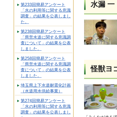
水漏 
第233回簡易アンケート
「水の利用等に関する意識
調査」の結果を公表しまし
た。
第238回簡易アンケート
「県営水道に関する意識調
査について」の結果を公表
しました。
第258回簡易アンケート
「県営水道に関する意識調
怪獣ヨ
査について」の結果を公表
しました。
埼玉県上下水道耐震化計画
（水道用水供給事業）
第274回簡易アンケート
「水の利用等に関する意識
調査」の結果を公表しまし