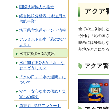
国際技術協力の推進
アクア
経営比較分析表（水道用水
供給事業）
全ての生き物に
埼玉県営水道イベント情報
今回は「彩の国
アルミボトル水「彩の水だ
映画には登場し
より」
基地がどこにあ
水道広報DVDの貸出
水に関するQ＆A 「水」な
アクア警
ぜ？どうして？
「水の日」「水の週間」に
ついて
安全・安心な水の供給と災
害への備え
第157回簡易アンケート