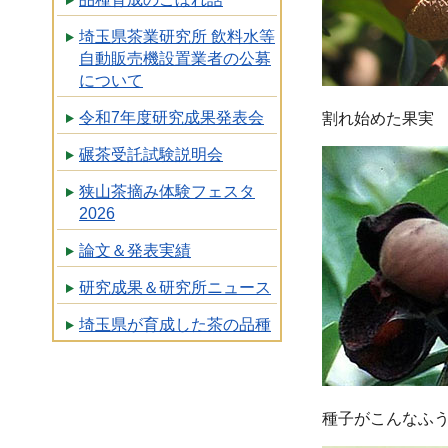
埼玉県茶業研究所 飲料水等
自動販売機設置業者の公募
について
令和7年度研究成果発表会
割れ始めた果実
碾茶受託試験説明会
狭山茶摘み体験フェスタ
2026
論文＆発表実績
研究成果＆研究所ニュース
埼玉県が育成した茶の品種
種子がこんなふ