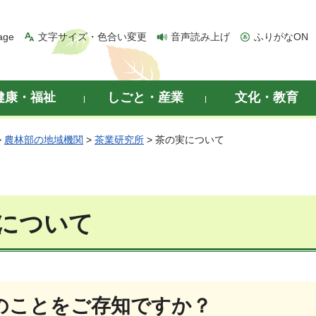
age
文字サイズ・色合い変更
音声読み上げ
ふりがなON
健康・福祉
しごと・産業
文化・教育
>
農林部の地域機関
>
茶業研究所
> 茶の実について
について
のことをご存知ですか？