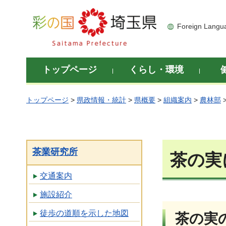
彩の国 埼玉県
Foreign Langu
トップページ
くらし・環境
トップページ
>
県政情報・統計
>
県概要
>
組織案内
>
農林部
茶業研究所
茶の実
交通案内
施設紹介
徒歩の道順を示した地図
茶の実