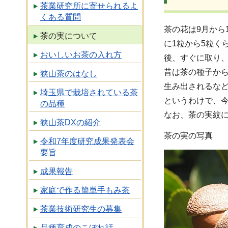
茶業研究所に寄せられるよ
くある質問
茶の花は9月から
茶の実について
に1粒から5粒
おいしいお茶の入れ方
後、すぐに取り
昔は茶の種子か
狭山茶のはなし
生み出されるな
埼玉県で栽培されている茶
というわけで、
の品種
なお、茶の実紋
狭山茶DXの紹介
茶の実の写真
令和7年度研究成果発表会
要旨
成果報告
家庭で作る簡単手もみ茶
茶業技術研究生の募集
品種育成のこぼれ話