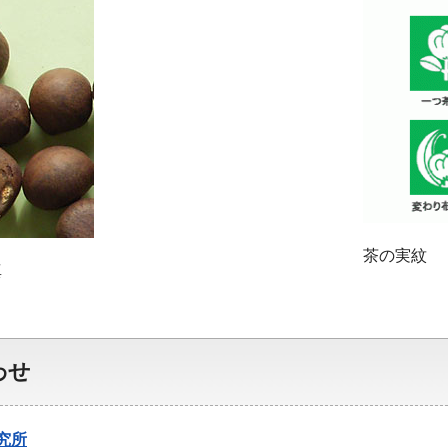
茶の実紋
真
わせ
究所