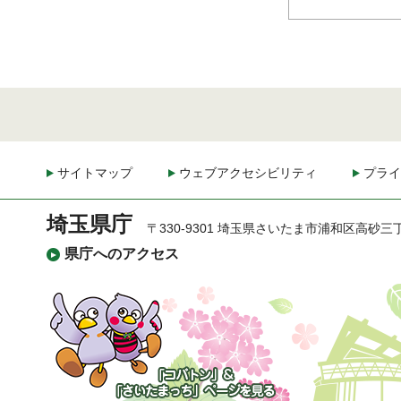
サイトマップ
ウェブアクセシビリティ
プライ
埼玉県庁
〒330-9301 埼玉県さいたま市浦和区高砂三
県庁へのアクセス
「コバトン」&「さいた