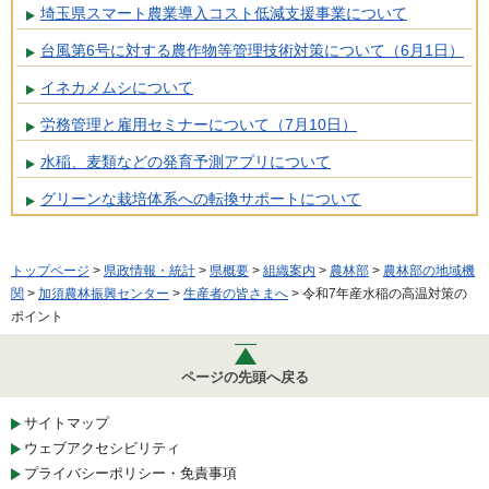
埼玉県スマート農業導入コスト低減支援事業について
台風第6号に対する農作物等管理技術対策について（6月1日）
イネカメムシについて
労務管理と雇用セミナーについて（7月10日）
水稲、麦類などの発育予測アプリについて
グリーンな栽培体系への転換サポートについて
トップページ
>
県政情報・統計
>
県概要
>
組織案内
>
農林部
>
農林部の地域機
関
>
加須農林振興センター
>
生産者の皆さまへ
> 令和7年産水稲の高温対策の
ポイント
ページの先頭へ戻る
サイトマップ
ウェブアクセシビリティ
プライバシーポリシー・免責事項