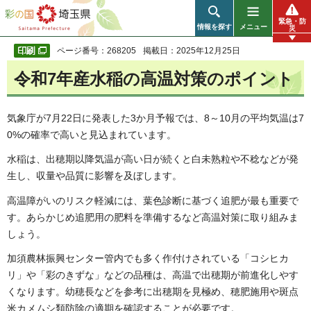
彩の国 埼玉県
緊急・防
情報を探す
メニュー
災
ページ番号：268205
掲載日：2025年12月25日
令和7年産水稲の高温対策のポイント
気象庁が7月22日に発表した3か月予報では、8～10月の平均気温は7
0%の確率で高いと見込まれています。
水稲は、出穂期以降気温が高い日が続くと白未熟粒や不稔などが発
生し、収量や品質に影響を及ぼします。
高温障がいのリスク軽減には、葉色診断に基づく追肥が最も重要で
す。あらかじめ追肥用の肥料を準備するなど高温対策に取り組みま
しょう。
加須農林振興センター管内でも多く作付けされている「コシヒカ
リ」や「彩のきずな」などの品種は、高温で出穂期が前進化しやす
くなります。幼穂長などを参考に出穂期を見極め、穂肥施用や斑点
米カメムシ類防除の適期を確認することが必要です。