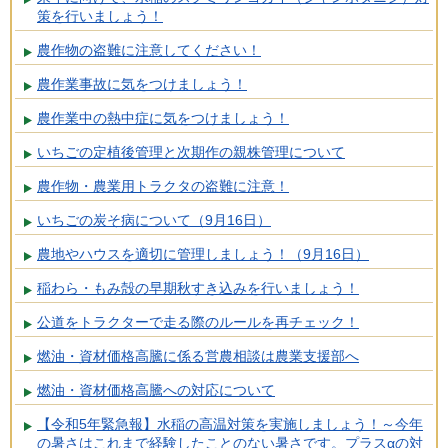
策を行いましょう！
農作物の盗難に注意してください！
農作業事故に気をつけましょう！
農作業中の熱中症に気をつけましょう！
いちごの定植後管理と次期作の親株管理について
農作物・農業用トラクタの盗難に注意！
いちごの炭そ病について（9月16日）
農地やハウスを適切に管理しましょう！（9月16日）
稲わら・もみ殻の早期秋すき込みを行いましょう！
公道をトラクターで走る際のルールを再チェック！
燃油・資材価格高騰に係る営農相談は農業支援部へ
燃油・資材価格高騰への対応について
【令和5年緊急報】水稲の高温対策を実施しましょう！～今年
の暑さはこれまで経験したことのない暑さです。プラスαの対