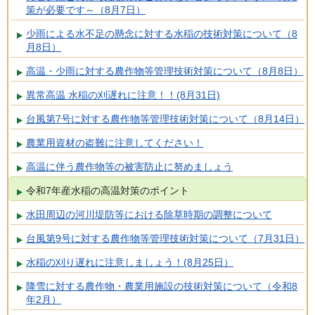
策が必要です～（8月7日）
少雨による水不足の懸念に対する水稲の技術対策について（8
月8日）
高温・少雨に対する農作物等管理技術対策について（8月8日）
異常高温 水稲の刈遅れに注意！！(8月31日)
台風第7号に対する農作物等管理技術対策について（8月14日）
農業用資材の盗難に注意してください！
高温に伴う農作物等の被害防止に努めましょう
令和7年産水稲の高温対策のポイント
水田周辺の河川堤防等における除草時期の調整について
台風第9号に対する農作物等管理技術対策について（7月31日）
水稲の刈り遅れに注意しましょう！(8月25日）
降雪に対する農作物・農業用施設の技術対策について（令和8
年2月）