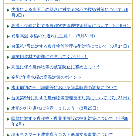
少雨による水不足の懸念に対する水稲の技術対策について（8
月8日）
高温・少雨に対する農作物等管理技術対策について（8月8日）
異常高温 水稲の刈遅れに注意！！(8月31日)
台風第7号に対する農作物等管理技術対策について（8月14日）
農業用資材の盗難に注意してください！
高温に伴う農作物等の被害防止に努めましょう
令和7年産水稲の高温対策のポイント
水田周辺の河川堤防等における除草時期の調整について
台風第9号に対する農作物等管理技術対策について（7月31日）
水稲の刈り遅れに注意しましょう！(8月25日）
降雪に対する農作物・農業用施設の技術対策について（令和8
年2月）
埼玉県スマート農業導入コスト低減支援事業について