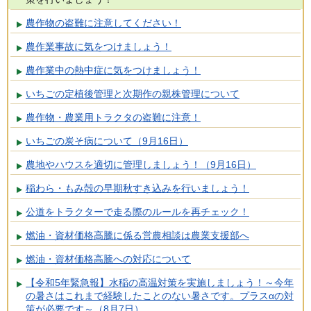
農作物の盗難に注意してください！
農作業事故に気をつけましょう！
農作業中の熱中症に気をつけましょう！
いちごの定植後管理と次期作の親株管理について
農作物・農業用トラクタの盗難に注意！
いちごの炭そ病について（9月16日）
農地やハウスを適切に管理しましょう！（9月16日）
稲わら・もみ殻の早期秋すき込みを行いましょう！
公道をトラクターで走る際のルールを再チェック！
燃油・資材価格高騰に係る営農相談は農業支援部へ
燃油・資材価格高騰への対応について
【令和5年緊急報】水稲の高温対策を実施しましょう！～今年
の暑さはこれまで経験したことのない暑さです。プラスαの対
策が必要です～（8月7日）