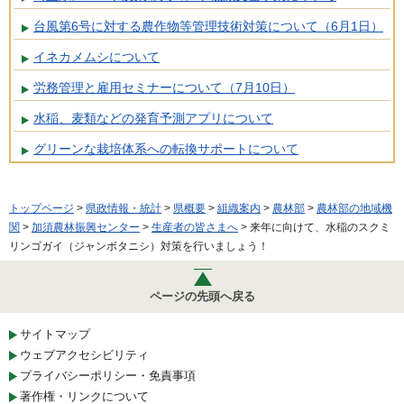
台風第6号に対する農作物等管理技術対策について（6月1日）
イネカメムシについて
労務管理と雇用セミナーについて（7月10日）
水稲、麦類などの発育予測アプリについて
グリーンな栽培体系への転換サポートについて
トップページ
>
県政情報・統計
>
県概要
>
組織案内
>
農林部
>
農林部の地域機
関
>
加須農林振興センター
>
生産者の皆さまへ
> 来年に向けて、水稲のスクミ
リンゴガイ（ジャンボタニシ）対策を行いましょう！
ページの先頭へ戻る
サイトマップ
ウェブアクセシビリティ
プライバシーポリシー・免責事項
著作権・リンクについて