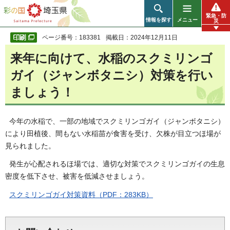
彩の国 埼玉県
緊急・防
情報を探す
メニュー
災
ページ番号：183381
掲載日：2024年12月11日
来年に向けて、水稲のスクミリンゴ
ガイ（ジャンボタニシ）対策を行い
ましょう！
今年の水稲で、一部の地域でスクミリンゴガイ（ジャンボタニシ）
により田植後、間もない水稲苗が食害を受け、欠株が目立つほ場が
見られました。
発生が心配されるほ場では、適切な対策でスクミリンゴガイの生息
密度を低下させ、被害を低減させましょう。
スクミリンゴガイ対策資料（PDF：283KB）