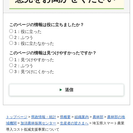
このページの情報は役に立ちましたか？
1：役に立った
2：ふつう
3：役に立たなかった
このページの情報は見つけやすかったですか？
1：見つけやすかった
2：ふつう
3：見つけにくかった
送信
トップページ
>
県政情報・統計
>
県概要
>
組織案内
>
農林部
>
農林部の地
域機関
>
加須農林振興センター
>
生産者の皆さまへ
> 埼玉県スマート農業
導入コスト低減支援事業について