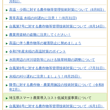
月8日）
高温・少雨に対する農作物等管理技術対策について（8月8日）
異常高温 水稲の刈遅れに注意！！(8月31日)
台風第7号に対する農作物等管理技術対策について（8月14日）
農業用資材の盗難に注意してください！
高温に伴う農作物等の被害防止に努めましょう
令和7年産水稲の高温対策のポイント
水田周辺の河川堤防等における除草時期の調整について
台風第9号に対する農作物等管理技術対策について（7月31日）
水稲の刈り遅れに注意しましょう！(8月25日）
降雪に対する農作物・農業用施設の技術対策について（令和8
年2月）
埼玉県スマート農業導入コスト低減支援事業について
台風第6号に対する農作物等管理技術対策について（6月1日）