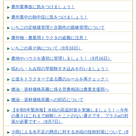
農作業事故に気をつけましょう！
農作業中の熱中症に気をつけましょう！
いちごの定植後管理と次期作の親株管理について
農作物・農業用トラクタの盗難に注意！
いちごの炭そ病について（9月16日）
農地やハウスを適切に管理しましょう！（9月16日）
稲わら・もみ殻の早期秋すき込みを行いましょう！
公道をトラクターで走る際のルールを再チェック！
燃油・資材価格高騰に係る営農相談は農業支援部へ
燃油・資材価格高騰への対応について
【令和5年緊急報】水稲の高温対策を実施しましょう！～今年
の暑さはこれまで経験したことのない暑さです。プラスαの対
策が必要です～（8月7日）
少雨による水不足の懸念に対する水稲の技術対策について（8