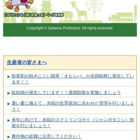
「コバトン」&「さいたまっ
ち」
Copyright © Saitama Prefecture. All rights reserved.
生産者の皆さまへ
除草剤が効きにくい雑草「オヒシバ」が水田畦畔に発生してい
ます！！
紋枯病が発生しています！！適期防除を実施しましょう
暑い夏に備えて、水稲の生育状況に合わせた管理を行いましょ
う！
来年に向けて、水稲のスクミリンゴガイ（ジャンボタニシ）対
策を行いましょう！
農作物の盗難に注意してください！