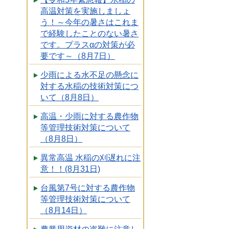
高温対策を実施しましょ
う！～今年の暑さはこれま
で経験したことのない暑さ
です。プラスαの対策が必
要です～（8月7日）
少雨による水不足の懸念に
対する水稲の技術対策につ
いて（8月8日）
高温・少雨に対する農作物
等管理技術対策について
（8月8日）
異常高温 水稲の刈遅れに注
意！！(8月31日)
台風第7号に対する農作物
等管理技術対策について
（8月14日）