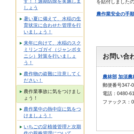
す！！適期防除を実施しま
を貼付しました
しょう
農作業安全の手順
暑い夏に備えて、水稲の生
育状況に合わせた管理を行
いましょう！
来年に向けて、水稲のスク
ミリンゴガイ（ジャンボタ
お問い合
ニシ）対策を行いましょ
う！
農作物の盗難に注意してく
農林部
加須農
ださい！
郵便番号347-
農作業事故に気をつけまし
電話：0480-61
ょう！
ファックス：048
農作業中の熱中症に気をつ
けましょう！
いちごの定植後管理と次期
作の親株管理について