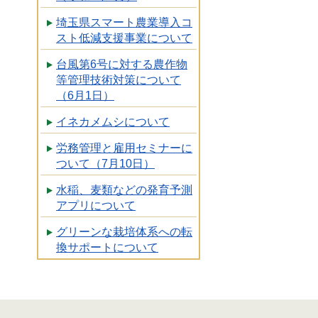
埼玉県スマート農業導入コ
スト低減支援事業について
台風第6号に対する農作物
等管理技術対策について
（6月1日）
イネカメムシについて
労務管理と雇用セミナーに
ついて（7月10日）
水稲、麦類などの発育予測
アプリについて
グリーンな栽培体系への転
換サポートについて