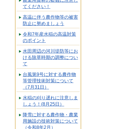
農業用資材の盗難に注意し
てください！
高温に伴う農作物等の被害
防止に努めましょう
令和7年産水稲の高温対策
のポイント
水田周辺の河川堤防等にお
ける除草時期の調整につい
て
台風第9号に対する農作物
等管理技術対策について
（7月31日）
水稲の刈り遅れに注意しま
しょう！(8月25日）
降雪に対する農作物・農業
用施設の技術対策について
（令和8年2月）