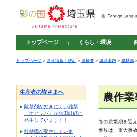
彩の国 埼玉県
Foreign Langu
トップページ
くらし・環境
トップページ
>
県政情報・統計
>
県概要
>
組織案内
>
農林部
生産者の皆さまへ
農作業
除草剤が効きにくい雑草
「オヒシバ」が水田畦畔に
発生しています！！
春の農繁期を迎
事故は、重大事
紋枯病が発生していま