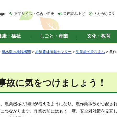
age
文字サイズ・色合い変更
音声読み上げ
ふりがなON
健康・福祉
しごと・産業
文化・教育
>
農林部の地域機関
>
加須農林振興センター
>
生産者の皆さまへ
> 農
事故に気をつけましょう！
え、農業機械の利用が増えるようになり、農作業事故が心配さ
故につながります。作業の前にはもう一度、安全対対策を見直