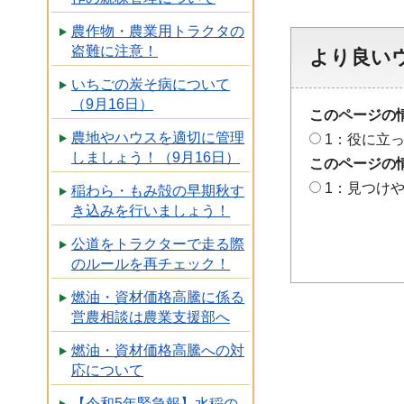
農作物・農業用トラクタの
盗難に注意！
より良い
いちごの炭そ病について
（9月16日）
このページの
農地やハウスを適切に管理
1：役に立
しましょう！（9月16日）
このページの
1：見つけ
稲わら・もみ殻の早期秋す
き込みを行いましょう！
公道をトラクターで走る際
のルールを再チェック！
燃油・資材価格高騰に係る
営農相談は農業支援部へ
燃油・資材価格高騰への対
応について
【令和5年緊急報】水稲の