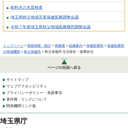
飲料水の水質検査
埼玉県秩父地域災害保健医療調整会議
令和７年度埼玉県秩父地域医療構想調整会議
トップページ
>
県政情報・統計
>
県概要
>
組織案内
>
保健医療部
>
保健医療部
の地域機関
>
秩父保健所
> 秩父保健所 生活衛生・薬事担当
ページの先頭へ戻る
サイトマップ
ウェブアクセシビリティ
プライバシーポリシー・免責事項
著作権・リンクについて
関係機関リンク集
埼玉県庁