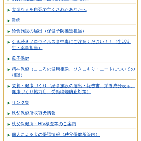
大切な人を自死で亡くされたあなたへ
難病
給食施設の届出（保健予防推進担当）
引き続きノロウイルス食中毒にご注意ください！！（生活衛
生・薬事担当）
母子保健
精神保健（こころの健康相談、ひきこもり・ニートについての
相談）
栄養・健康づくり（給食施設の届出・報告書、栄養成分表示、
健康づくり協力店、受動喫煙防止対策）
リンク集
秩父保健所収容犬情報
秩父保健所：HIV検査等のご案内
個人による犬の保護情報（秩父保健所管内）