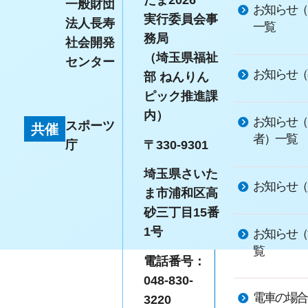
たま2026
一般財団
お知らせ（
実行委員会事
法人長寿
一覧
務局
社会開発
（埼玉県福祉
センター
お知らせ（
部 ねんりん
ピック推進課
内）
お知らせ（
スポーツ
共催
者）一覧
〒330-9301
庁
埼玉県さいた
お知らせ（
ま市浦和区高
砂三丁目15番
1号
お知らせ（
覧
電話番号：
048-830-
電車の場合
3220