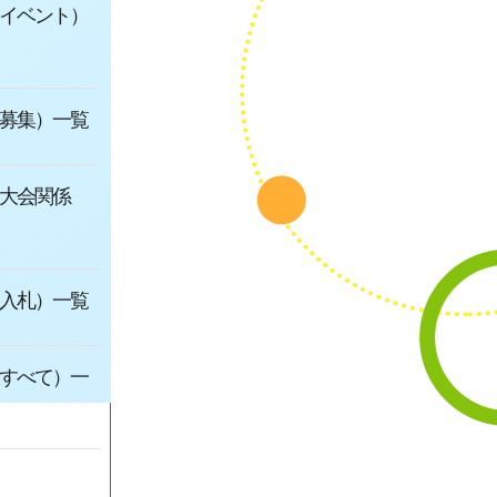
イベント）
募集）一覧
大会関係
入札）一覧
すべて）一