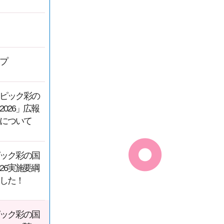
プ
ピック彩の
026」広報
について
ック彩の国
26実施要綱
した！
ック彩の国