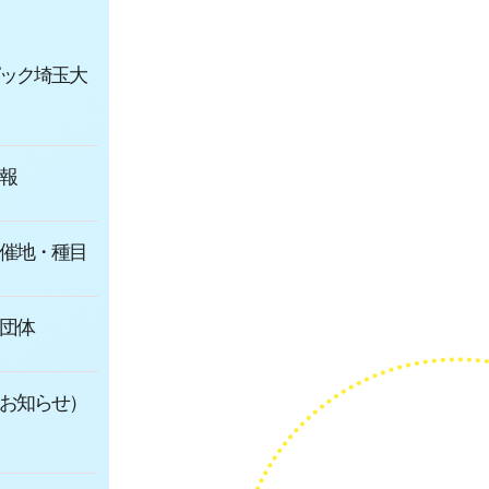
ック埼玉大
報
催地・種目
団体
お知らせ）