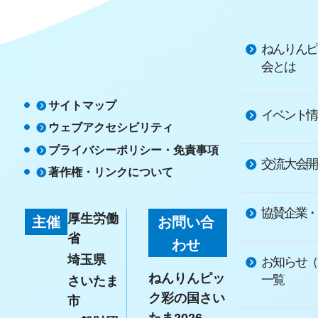
ねんりんピ
会とは
サイトマップ
イベント情
ウェブアクセシビリティ
プライバシーポリシー・免責事項
交流大会開
著作権・リンクについて
協賛企業・
厚生労働
主催
お問い合
省
わせ
埼玉県
お知らせ（
ねんりんピッ
一覧
さいたま
ク彩の国さい
市