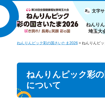
文字サ
第38回全国健康福祉祭埼玉大会
ねんりんピック 彩の国さいたま
2026 咲き誇れ！長寿と笑顔 彩の
ねんりん
国
埼玉大
ねんりんピック彩の国さいたま2026
> ねんりんピ
ねんりんピック彩の
について