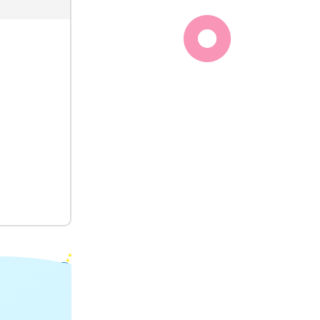
ック彩の
026