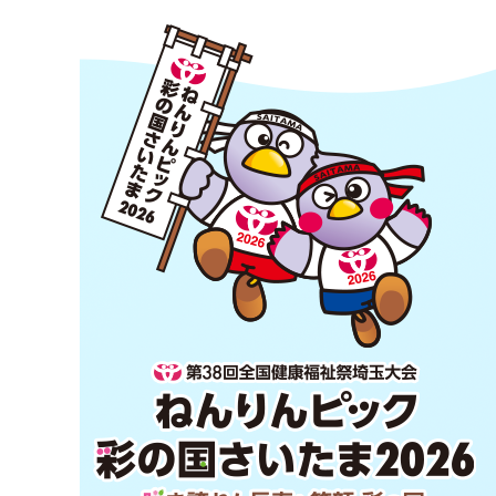
第38回全国健康福祉祭埼玉大会 ねんりん
ピック 彩の国さいたま2026 咲き誇れ！長
寿と笑顔 彩の国