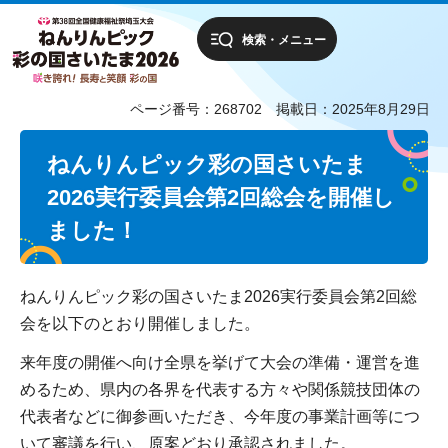
検索・メニュー
ページ番号：268702
掲載日：2025年8月29日
ねんりんピック彩の国さいたま
2026実行委員会第2回
総会を開催し
ました！
ねんりんピック彩の国さいたま2026実行委員会第2回総
会を以下のとおり開催しました。
来年度の開催へ向け全県を挙げて大会の準備・運営を進
めるため、県内の各界を代表する方々や関係競技団体の
代表者などに御参画いただき、今年度の事業計画等につ
いて審議を行い、原案どおり承認されました。