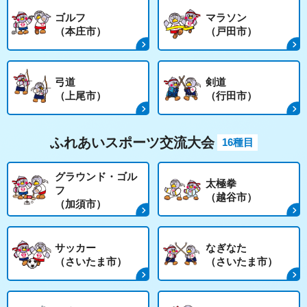
ゴルフ
マラソン
（本庄市）
（戸田市）
弓道
剣道
（上尾市）
（行田市）
ふれあいスポーツ交流大会
16種目
グラウンド・ゴル
太極拳
フ
（越谷市）
（加須市）
サッカー
なぎなた
（さいたま市）
（さいたま市）