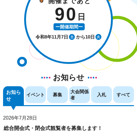
開催まであと
90
日
ー開催期間ー
令和8年11月7日
から10日
お知らせ
大会関係
お知ら
イベント
募集
入札
すべて
者
せ
2026年7月28日
総合開会式・閉会式観覧者を募集します！