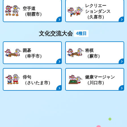
レクリエー
空手道
ションダンス
（朝霞市）
（久喜市）
文化交流大会
4種目
囲碁
将棋
（幸手市）
（蕨市）
俳句
健康マージャン
（さいたま市）
（川口市）