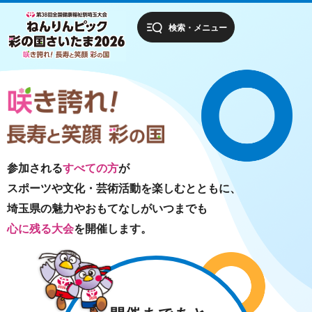
第38回全国健康
検索・メニュー
福祉祭埼玉大会
ねんりんピッ
ク 彩の国さい
たま2026 咲き
誇れ！長寿と笑
顔 彩の国
参加される
すべての方
が
スポーツや文化・芸術活動を楽しむとともに、
埼玉県の魅力やおもてなしがいつまでも
心に残る大会
を開催します。