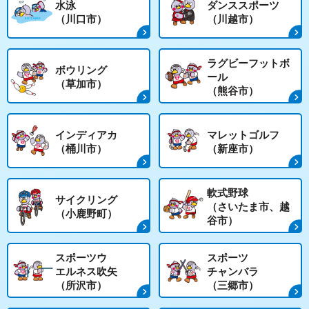
水泳
ダンススポーツ
（川口市）
（川越市）
ラグビーフットボ
ボウリング
ール
（草加市）
（熊谷市）
インディアカ
マレットゴルフ
（桶川市）
（新座市）
軟式野球
サイクリング
（さいたま市、越
（小鹿野町）
谷市）
スポーツウ
スポーツ
エルネス吹矢
チャンバラ
（所沢市）
（三郷市）