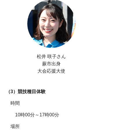
松井 咲子さん
蕨市出身
大会応援大使
（3）競技種目体験
時間
10時00分～17時00分
場所