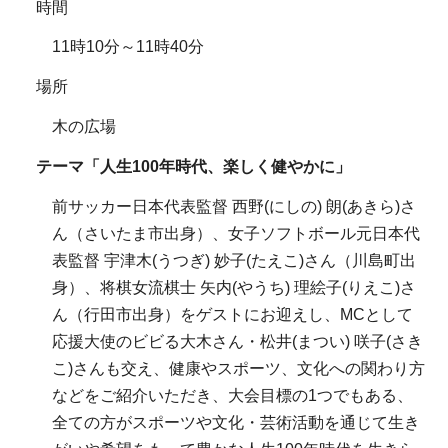
時間
11時10分～11時40分
場所
木の広場
テーマ「人生100年時代、楽しく健やかに」
前サッカー日本代表監督 西野(にしの) 朗(あきら)さ
ん（さいたま市出身）、女子ソフトボール元日本代
表監督 宇津木(うつぎ) 妙子(たえこ)さん（川島町出
身）、将棋女流棋士 矢内(やうち) 理絵子(りえこ)さ
ん（行田市出身）をゲストにお迎えし、MCとして
応援大使のビビる大木さん・松井(まつい) 咲子(さき
こ)さんも交え、健康やスポーツ、文化への関わり方
などをご紹介いただき、大会目標の1つでもある、
全ての方がスポーツや文化・芸術活動を通じて生き