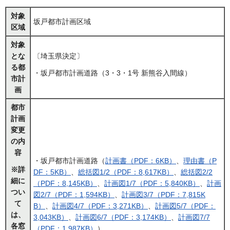
対象
坂戸都市計画区域
区域
対象
とな
〔埼玉県決定〕
る都
・坂戸都市計画道路（3・3・1号 新熊谷入間線）
市計
画
都市
計画
変更
の内
容
・坂戸都市計画道路（
計画書（PDF：6KB）
、
理由書（P
※詳
DF：5KB）
、
総括図1/2（PDF：8,617KB）
、
総括図2/2
細に
（PDF：8,145KB）
、
計画図1/7（PDF：5,840KB）
、
計画
つい
図2/7（PDF：1,594KB）
、
計画図3/7（PDF：7,815K
て
B）
、
計画図4/7（PDF：3,271KB）
、
計画図5/7（PDF：
は、
3,043KB）
、
計画図6/7（PDF：3,174KB）
、
計画図7/7
各窓
（PDF：1,987KB）
）