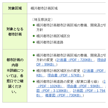
対象区域
桶川都市計画区域
〔埼玉県決定〕
桶川都市計画都市計画区域の整備、開発及び保
対象となる
方針
都市計画
桶川都市計画区域区分
桶川都市計画道路
桶川都市計画都市計画区域の整備、開発及び保
方針の変更（
計画書（PDF：720KB）
、
理由書
都市計画の
DF：99KB）
）
内容
※詳細につ
桶川都市計画区域区分の変更（
計画書（PDF：1
KB）
、
理由書（PDF：57KB）
）
いては、各
窓口でご確
桶川都市計画道路の変更（駅東口通り線）（
計
（PDF：102KB）
、
理由書（PDF：93KB）
、
認くださ
図（PDF：3,138KB）
、
計画図（PDF：1,794K
い。
B）
、
概要図（PDF：730KB）
）