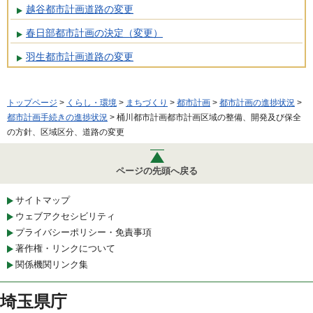
越谷都市計画道路の変更
春日部都市計画の決定（変更）
羽生都市計画道路の変更
トップページ
>
くらし・環境
>
まちづくり
>
都市計画
>
都市計画の進捗状況
>
都市計画手続きの進捗状況
> 桶川都市計画都市計画区域の整備、開発及び保全
の方針、区域区分、道路の変更
ページの先頭へ戻る
サイトマップ
ウェブアクセシビリティ
プライバシーポリシー・免責事項
著作権・リンクについて
関係機関リンク集
埼玉県庁