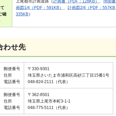
上尾都市計画道路（
計画書（PDF：128KB）
、
理由書
いて
画図1/4（PDF：591KB）
、
計画図2/4（PDF：557K
ご確
335KB
）
い
合わせ先
郵便番号
〒330-9301
住所
埼玉県さいたま市浦和区高砂三丁目15番1号
電話番号
048-824-2111（代表）
郵便番号
〒362-8501
住所
埼玉県上尾市本町3-1-1
電話番号
048-775-5111（代表）