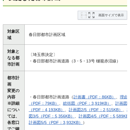
画面サイズで表示
対象区
春日部都市計画区域
域
対象と
〔埼玉県決定〕
なる都
・春日部都市計画道路（3・5・13号 樋籠赤沼線）
市計画
都市計
画
変更の
内容
・春日部都市計画道路（
計画書（PDF：86KB）
、
理由
※詳細
（PDF：79KB）
、
総括図（PDF：3,919KB）
、
計画図1
につい
（PDF：4,193KB）
、
計画図2/5（PDF：2,515KB）
、
ては、
図3/5（PDF：5,356KB）
、
計画図4/5（PDF：5,589KB
各窓口
計画図5/5（PDF：3,932KB）
）
でご確