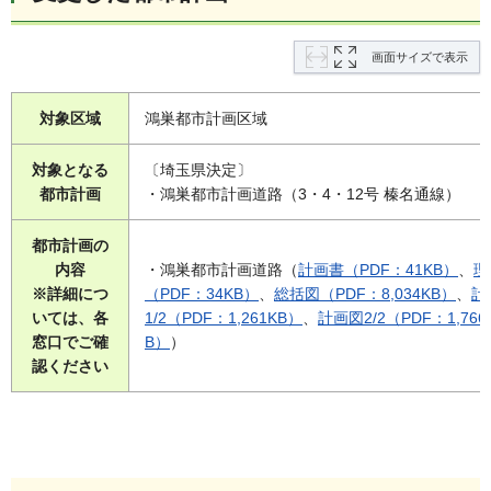
画面サイズで表示
対象区域
鴻巣都市計画区域
対象となる
〔埼玉県決定〕
都市計画
・鴻巣都市計画道路（3・4・12号 榛名通線）
都市計画の
内容
・鴻巣都市計画道路（
計画書（PDF：41KB）
、
理
※詳細につ
（PDF：34KB）
、
総括図（PDF：8,034KB）
、
計
いては、各
1/2（PDF：1,261KB）
、
計画図2/2（PDF：1,766
窓口でご確
B）
）
認ください