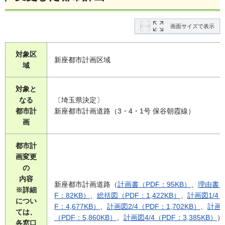
画面サイズで表示
対象区
新座都市計画区域
域
対象と
なる
〔埼玉県決定〕
都市計
新座都市計画道路（3・4・1号 保谷朝霞線）
画
都市計
画変更
の
内容
新座都市計画道路（
計画書（PDF：95KB）
、
理由書（
※詳細
F：82KB）
、
総括図（PDF：1,422KB）
、
計画図1/4（
につい
F：4,677KB）
、
計画図2/4（PDF：1,702KB）
、
計画図
ては、
（PDF：5,860KB）
、
計画図4/4（PDF：3,385KB）
）
各窓口