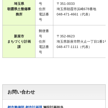
埼玉県
号
〒351-0033
朝霞県土整備事
住所
埼玉県朝霞市浜崎678番地
務所
電話番
048-471-4661（代表）
号
郵便番
新座市
号
〒352-8623
まちづくり計画
住所
埼玉県新座市野火止一丁目1番1号
課
電話番
048-477-1111（代表）
号
お問い合わせ
都市整備部
都市計画課
施設計画担当