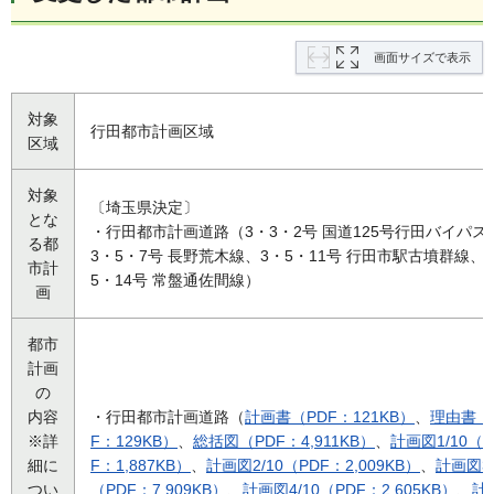
画面サイズで表示
対象
行田都市計画区域
区域
対象
〔埼玉県決定〕
とな
・行田都市計画道路（3・3・2号 国道125号行田バイパス
る都
3・5・7号 長野荒木線、3・5・11号 行田市駅古墳群線、
市計
5・14号 常盤通佐間線）
画
都市
計画
の
内容
・行田都市計画道路（
計画書（PDF：121KB）
、
理由書（
※詳
F：129KB）
、
総括図（PDF：4,911KB）
、
計画図1/10（P
細に
F：1,887KB）
、
計画図2/10（PDF：2,009KB）
、
計画図3/
つい
（PDF：7,909KB）
、
計画図4/10（PDF：2,605KB）
、
計