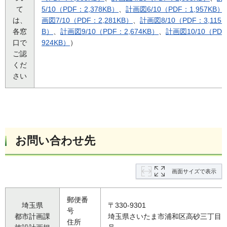
て
5/10（PDF：2,378KB）
、
計画図6/10（PDF：1,957KB）
は、
画図7/10（PDF：2,281KB）
、
計画図8/10（PDF：3,115K
各窓
B）
、
計画図9/10（PDF：2,674KB）
、
計画図10/10（PDF
口で
924KB）
）
ご認
くだ
さい
お問い合わせ先
画面サイズで表示
郵便番
埼玉県
〒330-9301
号
都市計画課
埼玉県さいたま市浦和区高砂三丁目1
住所